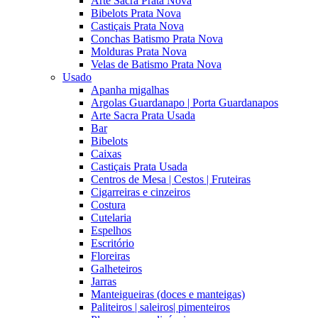
Arte Sacra Prata Nova
Bibelots Prata Nova
Castiçais Prata Nova
Conchas Batismo Prata Nova
Molduras Prata Nova
Velas de Batismo Prata Nova
Usado
Apanha migalhas
Argolas Guardanapo | Porta Guardanapos
Arte Sacra Prata Usada
Bar
Bibelots
Caixas
Castiçais Prata Usada
Centros de Mesa | Cestos | Fruteiras
Cigarreiras e cinzeiros
Costura
Cutelaria
Espelhos
Escritório
Floreiras
Galheteiros
Jarras
Manteigueiras (doces e manteigas)
Paliteiros | saleiros| pimenteiros