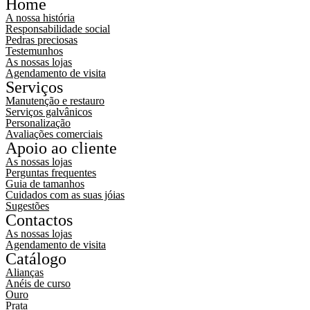
Home
A nossa história
Responsabilidade social
Pedras preciosas
Testemunhos
As nossas lojas
Agendamento de visita
Serviços
Manutenção e restauro
Serviços galvânicos
Personalização
Avaliações comerciais
Apoio ao cliente
As nossas lojas
Perguntas frequentes
Guia de tamanhos
Cuidados com as suas jóias
Sugestões
Contactos
As nossas lojas
Agendamento de visita
Catálogo
Alianças
Anéis de curso
Ouro
Prata