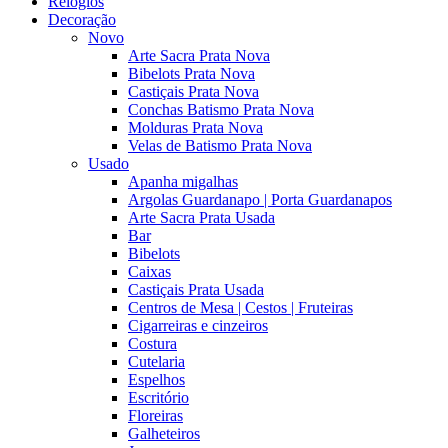
Relógios
Decoração
Novo
Arte Sacra Prata Nova
Bibelots Prata Nova
Castiçais Prata Nova
Conchas Batismo Prata Nova
Molduras Prata Nova
Velas de Batismo Prata Nova
Usado
Apanha migalhas
Argolas Guardanapo | Porta Guardanapos
Arte Sacra Prata Usada
Bar
Bibelots
Caixas
Castiçais Prata Usada
Centros de Mesa | Cestos | Fruteiras
Cigarreiras e cinzeiros
Costura
Cutelaria
Espelhos
Escritório
Floreiras
Galheteiros