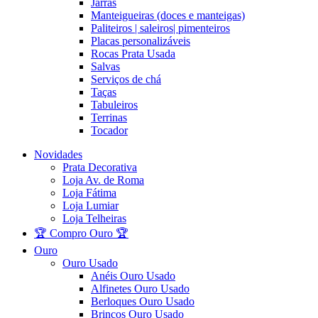
Jarras
Manteigueiras (doces e manteigas)
Paliteiros | saleiros| pimenteiros
Placas personalizáveis
Rocas Prata Usada
Salvas
Serviços de chá
Taças
Tabuleiros
Terrinas
Tocador
Novidades
Prata Decorativa
Loja Av. de Roma
Loja Fátima
Loja Lumiar
Loja Telheiras
🏆 Compro Ouro 🏆
Ouro
Ouro Usado
Anéis Ouro Usado
Alfinetes Ouro Usado
Berloques Ouro Usado
Brincos Ouro Usado