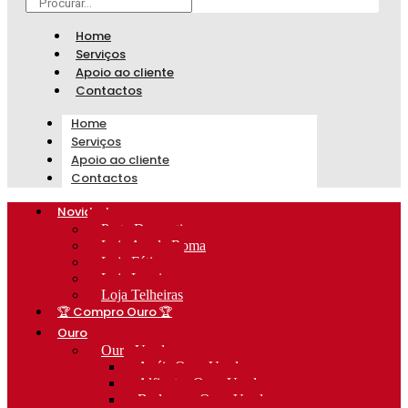
Home
Serviços
Apoio ao cliente
Contactos
Home
Serviços
Apoio ao cliente
Contactos
Novidades
Prata Decorativa
Loja Av. de Roma
Loja Fátima
Loja Lumiar
Loja Telheiras
🏆 Compro Ouro 🏆
Ouro
Ouro Usado
Anéis Ouro Usado
Alfinetes Ouro Usado
Berloques Ouro Usado