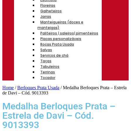
Floreiras
Galheteiros
Jarras
Manteigueiras (doces e
manteigas)
Paliteiros | saleiros| pimenteiros
Placas personalizáveis
Rocas Prata Usada
Salvas
Serviços de chá
Taças
Tabuleiros
Terrinas
Tocador
Home
/
Berloques Prata Usada
/ Medalha Berloques Prata – Estrela
de Davi – Cód. 9013393
Medalha Berloques Prata –
Estrela de Davi – Cód.
9013393