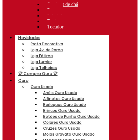
Serviços de chá
Taças
Tabuleiros
Terrinas
Tocador
Novidades
Prata Decorativa
Loja Av. de Roma
Loja Fátima
Loja Lumiar
Loja Telheiras
🏆 Compro Ouro 🏆
Ouro
Ouro Usado
Anéis Ouro Usado
Alfinetes Ouro Usado
Berloques Ouro Usado
Brincos Ouro Usado
Botões de Punho Ouro Usado
Colares Ouro Usado
Cruzes Ouro Usado
Molas Gravata Ouro Usado