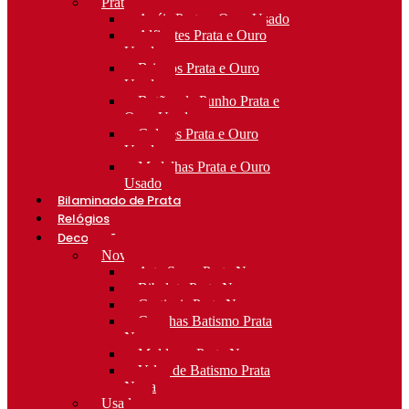
Prata e Ouro Usado
Anéis Prata e Ouro Usado
Alfinetes Prata e Ouro
Usado
Brincos Prata e Ouro
Usado
Botões de Punho Prata e
Ouro Usado
Colares Prata e Ouro
Usado
Medalhas Prata e Ouro
Usado
Bilaminado de Prata
Relógios
Decoração
Novo
Arte Sacra Prata Nova
Bibelots Prata Nova
Castiçais Prata Nova
Conchas Batismo Prata
Nova
Molduras Prata Nova
Velas de Batismo Prata
Nova
Usado