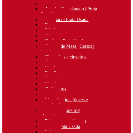
Apanha migalhas
Argolas Guardanapo | Porta
Guardanapos
Arte Sacra Prata Usada
Bar
Bibelots
Caixas
Castiçais Prata Usada
Centros de Mesa | Cestos |
Fruteiras
Cigarreiras e cinzeiros
Costura
Cutelaria
Espelhos
Escritório
Floreiras
Galheteiros
Jarras
Manteigueiras (doces e
manteigas)
Paliteiros | saleiros|
pimenteiros
Placas personalizáveis
Rocas Prata Usada
Salvas