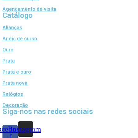
Agendamento de visita
Catálogo
Alianças
Anéis de curso
Ouro
Prata
Prata e ouro
Prata nova
Relógios
Decoração
Siga-nos nas redes sociais
acebook-
Instagram
f