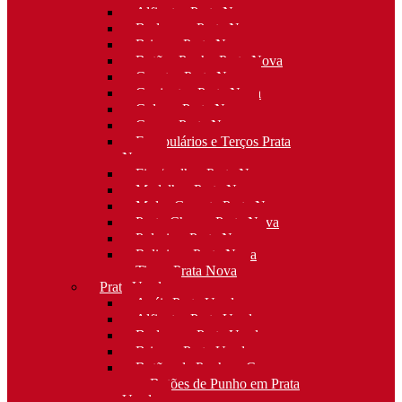
Alfinetes Prata Nova
Berloques Prata Nova
Brincos Prata Nova
Botões Punho Prata Nova
Canetas Prata Nova
Conjuntos Prata Nova
Colares Prata Nova
Cruzes Prata Nova
Escapulários e Terços Prata
Nova
Fios/malhas Prata Nova
Medalhas Prata Nova
Molas Gravata Prata Nova
Porta-Chaves Prata Nova
Pulseiras Prata Nova
Religioso Prata Nova
Tiaras Prata Nova
Prata Usada
Anéis Prata Usada
Alfinetes Prata Usada
Berloques Prata Usada
Brincos Prata Usada
Botões de Punho e Capas
para Botões de Punho em Prata
Usada