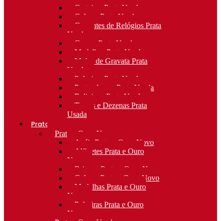
Carteiras Prata Usada
Colares Prata Usada
Correntes de Relógios Prata
Usada
Cruzes Prata Usada
Medalhas Prata Usada
Molas de Gravata Prata
Usada
Pulseiras Prata Usada
Porta-chaves Prata Usada
Religioso Prata Usada
Terços e Dezenas Prata
Usada
Prata e ouro
Prata e Ouro Novo
Anéis Prata e Ouro Novo
Alfinetes Prata e Ouro
Novo
Brincos Prata e Ouro Novo
Colares Prata e Ouro Novo
Medalhas Prata e Ouro
Novo
Pulseiras Prata e Ouro
Novo