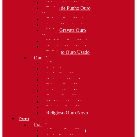
Brincos Ouro Usado
Botões de Punho Ouro
Usado
Colares Ouro Usado
Cruzes Ouro Usado
Molas Gravata Ouro
Usado
Medalhas Ouro Usado
Pulseiras Ouro Usado
Religioso Ouro Usado
Ouro Novo
Alianças
Anéis de curso
Anéis Ouro Novo
Berloques Ouro Novo
Brincos Ouro Novo
Colares Ouro Novo
Cruzes Ouro Novo
Medalhas Ouro Novo
Pulseiras Ouro Novo
Religioso Ouro Novo
Prata
Prata Nova
Alianças Prata Nova
Anéis Prata Nova