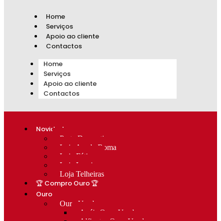
Home
Serviços
Apoio ao cliente
Contactos
Home
Serviços
Apoio ao cliente
Contactos
Novidades
Prata Decorativa
Loja Av. de Roma
Loja Fátima
Loja Lumiar
Loja Telheiras
🏆 Compro Ouro 🏆
Ouro
Ouro Usado
Anéis Ouro Usado