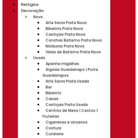
Relógios
Decoração
Novo
Arte Sacra Prata Nova
Bibelots Prata Nova
Castiçais Prata Nova
Conchas Batismo Prata Nova
Molduras Prata Nova
Velas de Batismo Prata Nova
Usado
Apanha migalhas
Argolas Guardanapo | Porta
Guardanapos
Arte Sacra Prata Usada
Bar
Bibelots
Caixas
Castiçais Prata Usada
Centros de Mesa | Cestos |
Fruteiras
Cigarreiras e cinzeiros
Costura
Cutelaria