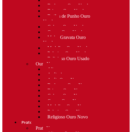
Alfinetes Ouro Usado
Berloques Ouro Usado
Brincos Ouro Usado
Botões de Punho Ouro
Usado
Colares Ouro Usado
Cruzes Ouro Usado
Molas Gravata Ouro
Usado
Medalhas Ouro Usado
Pulseiras Ouro Usado
Religioso Ouro Usado
Ouro Novo
Alianças
Anéis de curso
Anéis Ouro Novo
Berloques Ouro Novo
Brincos Ouro Novo
Colares Ouro Novo
Cruzes Ouro Novo
Medalhas Ouro Novo
Pulseiras Ouro Novo
Religioso Ouro Novo
Prata
Prata Nova