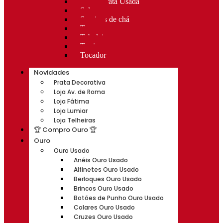
Rocas Prata Usada
Salvas
Serviços de chá
Taças
Tabuleiros
Terrinas
Tocador
Novidades
Prata Decorativa
Loja Av. de Roma
Loja Fátima
Loja Lumiar
Loja Telheiras
🏆 Compro Ouro 🏆
Ouro
Ouro Usado
Anéis Ouro Usado
Alfinetes Ouro Usado
Berloques Ouro Usado
Brincos Ouro Usado
Botões de Punho Ouro Usado
Colares Ouro Usado
Cruzes Ouro Usado