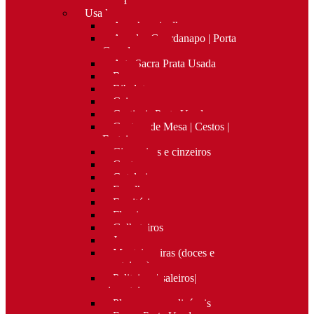
Nova
Usado
Apanha migalhas
Argolas Guardanapo | Porta
Guardanapos
Arte Sacra Prata Usada
Bar
Bibelots
Caixas
Castiçais Prata Usada
Centros de Mesa | Cestos |
Fruteiras
Cigarreiras e cinzeiros
Costura
Cutelaria
Espelhos
Escritório
Floreiras
Galheteiros
Jarras
Manteigueiras (doces e
manteigas)
Paliteiros | saleiros|
pimenteiros
Placas personalizáveis