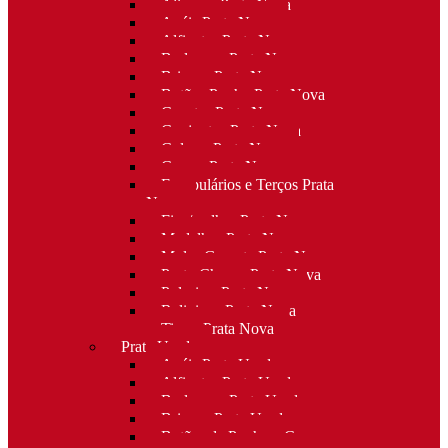
Alianças Prata Nova
Anéis Prata Nova
Alfinetes Prata Nova
Berloques Prata Nova
Brincos Prata Nova
Botões Punho Prata Nova
Canetas Prata Nova
Conjuntos Prata Nova
Colares Prata Nova
Cruzes Prata Nova
Escapulários e Terços Prata
Nova
Fios/malhas Prata Nova
Medalhas Prata Nova
Molas Gravata Prata Nova
Porta-Chaves Prata Nova
Pulseiras Prata Nova
Religioso Prata Nova
Tiaras Prata Nova
Prata Usada
Anéis Prata Usada
Alfinetes Prata Usada
Berloques Prata Usada
Brincos Prata Usada
Botões de Punho e Capas