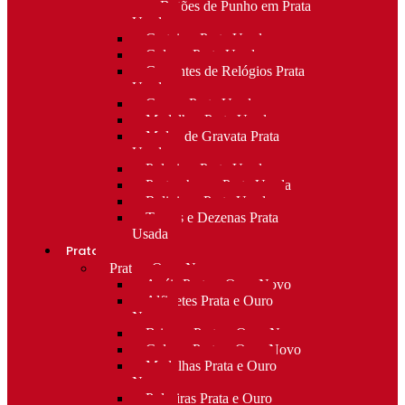
para Botões de Punho em Prata
Usada
Carteiras Prata Usada
Colares Prata Usada
Correntes de Relógios Prata
Usada
Cruzes Prata Usada
Medalhas Prata Usada
Molas de Gravata Prata
Usada
Pulseiras Prata Usada
Porta-chaves Prata Usada
Religioso Prata Usada
Terços e Dezenas Prata
Usada
Prata e ouro
Prata e Ouro Novo
Anéis Prata e Ouro Novo
Alfinetes Prata e Ouro
Novo
Brincos Prata e Ouro Novo
Colares Prata e Ouro Novo
Medalhas Prata e Ouro
Novo
Pulseiras Prata e Ouro