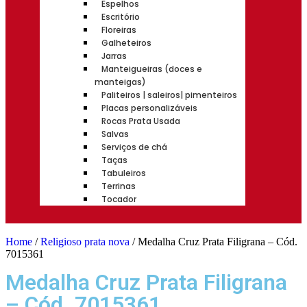
Espelhos
Escritório
Floreiras
Galheteiros
Jarras
Manteigueiras (doces e
manteigas)
Paliteiros | saleiros| pimenteiros
Placas personalizáveis
Rocas Prata Usada
Salvas
Serviços de chá
Taças
Tabuleiros
Terrinas
Tocador
Home
/
Religioso prata nova
/ Medalha Cruz Prata Filigrana – Cód.
7015361
Medalha Cruz Prata Filigrana
– Cód. 7015361