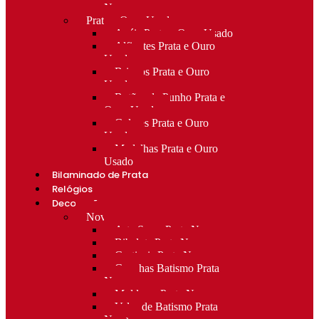
Novo
Prata e Ouro Usado
Anéis Prata e Ouro Usado
Alfinetes Prata e Ouro
Usado
Brincos Prata e Ouro
Usado
Botões de Punho Prata e
Ouro Usado
Colares Prata e Ouro
Usado
Medalhas Prata e Ouro
Usado
Bilaminado de Prata
Relógios
Decoração
Novo
Arte Sacra Prata Nova
Bibelots Prata Nova
Castiçais Prata Nova
Conchas Batismo Prata
Nova
Molduras Prata Nova
Velas de Batismo Prata