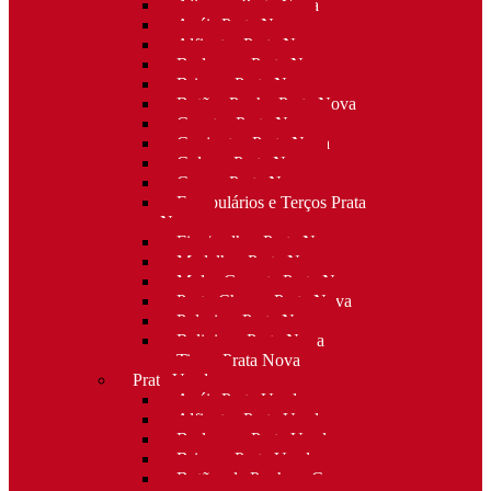
Alianças Prata Nova
Anéis Prata Nova
Alfinetes Prata Nova
Berloques Prata Nova
Brincos Prata Nova
Botões Punho Prata Nova
Canetas Prata Nova
Conjuntos Prata Nova
Colares Prata Nova
Cruzes Prata Nova
Escapulários e Terços Prata
Nova
Fios/malhas Prata Nova
Medalhas Prata Nova
Molas Gravata Prata Nova
Porta-Chaves Prata Nova
Pulseiras Prata Nova
Religioso Prata Nova
Tiaras Prata Nova
Prata Usada
Anéis Prata Usada
Alfinetes Prata Usada
Berloques Prata Usada
Brincos Prata Usada
Botões de Punho e Capas