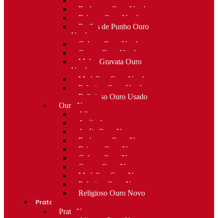
Alfinetes Ouro Usado
Berloques Ouro Usado
Brincos Ouro Usado
Botões de Punho Ouro
Usado
Colares Ouro Usado
Cruzes Ouro Usado
Molas Gravata Ouro
Usado
Medalhas Ouro Usado
Pulseiras Ouro Usado
Religioso Ouro Usado
Ouro Novo
Alianças
Anéis de curso
Anéis Ouro Novo
Berloques Ouro Novo
Brincos Ouro Novo
Colares Ouro Novo
Cruzes Ouro Novo
Medalhas Ouro Novo
Pulseiras Ouro Novo
Religioso Ouro Novo
Prata
Prata Nova