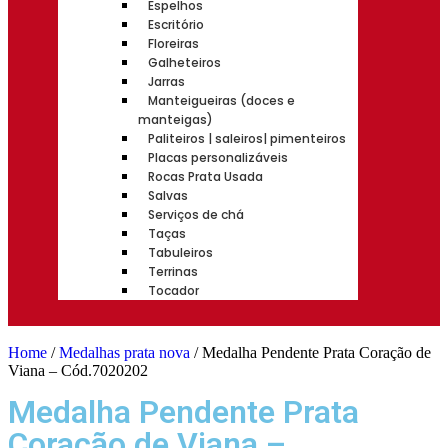
Espelhos
Escritório
Floreiras
Galheteiros
Jarras
Manteigueiras (doces e
manteigas)
Paliteiros | saleiros| pimenteiros
Placas personalizáveis
Rocas Prata Usada
Salvas
Serviços de chá
Taças
Tabuleiros
Terrinas
Tocador
Home
/
Medalhas prata nova
/ Medalha Pendente Prata Coração de
Viana – Cód.7020202
Medalha Pendente Prata
Coração de Viana –