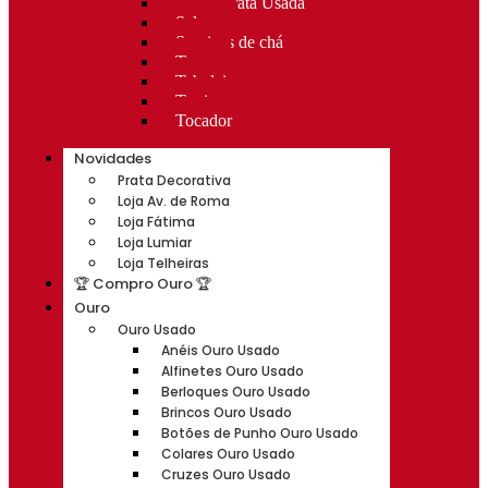
Rocas Prata Usada
Salvas
Serviços de chá
Taças
Tabuleiros
Terrinas
Tocador
Novidades
Prata Decorativa
Loja Av. de Roma
Loja Fátima
Loja Lumiar
Loja Telheiras
🏆 Compro Ouro 🏆
Ouro
Ouro Usado
Anéis Ouro Usado
Alfinetes Ouro Usado
Berloques Ouro Usado
Brincos Ouro Usado
Botões de Punho Ouro Usado
Colares Ouro Usado
Cruzes Ouro Usado