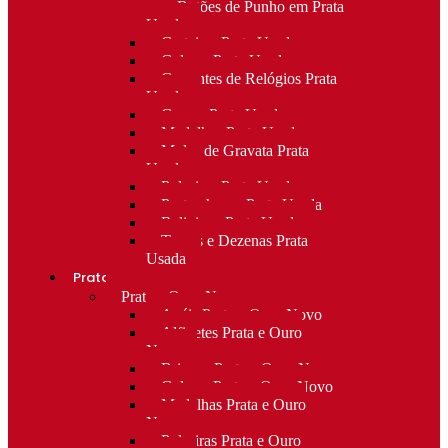
para Botões de Punho em Prata
Usada
Carteiras Prata Usada
Colares Prata Usada
Correntes de Relógios Prata
Usada
Cruzes Prata Usada
Medalhas Prata Usada
Molas de Gravata Prata
Usada
Pulseiras Prata Usada
Porta-chaves Prata Usada
Religioso Prata Usada
Terços e Dezenas Prata
Usada
Prata e ouro
Prata e Ouro Novo
Anéis Prata e Ouro Novo
Alfinetes Prata e Ouro
Novo
Brincos Prata e Ouro Novo
Colares Prata e Ouro Novo
Medalhas Prata e Ouro
Novo
Pulseiras Prata e Ouro