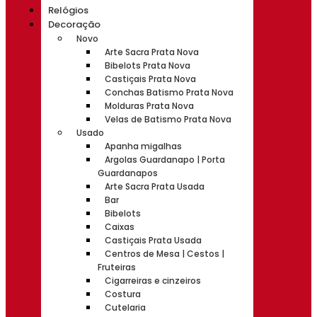
Relógios
Decoração
Novo
Arte Sacra Prata Nova
Bibelots Prata Nova
Castiçais Prata Nova
Conchas Batismo Prata Nova
Molduras Prata Nova
Velas de Batismo Prata Nova
Usado
Apanha migalhas
Argolas Guardanapo | Porta
Guardanapos
Arte Sacra Prata Usada
Bar
Bibelots
Caixas
Castiçais Prata Usada
Centros de Mesa | Cestos |
Fruteiras
Cigarreiras e cinzeiros
Costura
Cutelaria