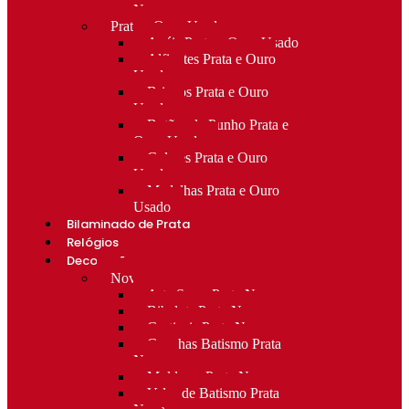
Novo
Prata e Ouro Usado
Anéis Prata e Ouro Usado
Alfinetes Prata e Ouro
Usado
Brincos Prata e Ouro
Usado
Botões de Punho Prata e
Ouro Usado
Colares Prata e Ouro
Usado
Medalhas Prata e Ouro
Usado
Bilaminado de Prata
Relógios
Decoração
Novo
Arte Sacra Prata Nova
Bibelots Prata Nova
Castiçais Prata Nova
Conchas Batismo Prata
Nova
Molduras Prata Nova
Velas de Batismo Prata