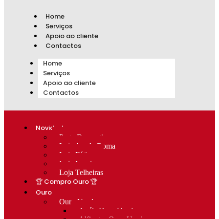
Home
Serviços
Apoio ao cliente
Contactos
Home
Serviços
Apoio ao cliente
Contactos
Novidades
Prata Decorativa
Loja Av. de Roma
Loja Fátima
Loja Lumiar
Loja Telheiras
🏆 Compro Ouro 🏆
Ouro
Ouro Usado
Anéis Ouro Usado