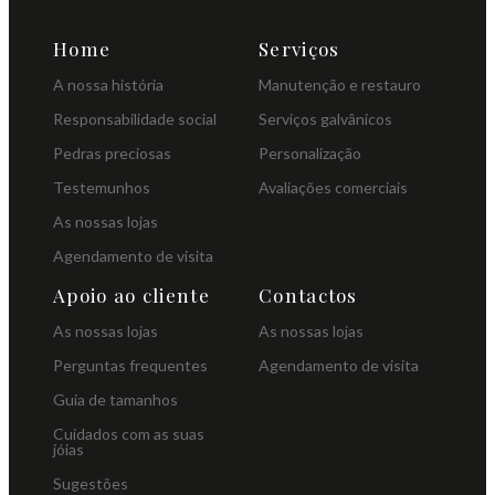
Home
Serviços
A nossa história
Manutenção e restauro
Responsabilidade social
Serviços galvânicos
Pedras preciosas
Personalização
Testemunhos
Avaliações comerciais
As nossas lojas
Agendamento de visita
Apoio ao cliente
Contactos
As nossas lojas
As nossas lojas
Perguntas frequentes
Agendamento de visita
Guia de tamanhos
Cuidados com as suas
jóias
Sugestões