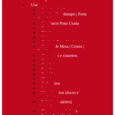
Nova
Usado
Apanha migalhas
Argolas Guardanapo | Porta
Guardanapos
Arte Sacra Prata Usada
Bar
Bibelots
Caixas
Castiçais Prata Usada
Centros de Mesa | Cestos |
Fruteiras
Cigarreiras e cinzeiros
Costura
Cutelaria
Espelhos
Escritório
Floreiras
Galheteiros
Jarras
Manteigueiras (doces e
manteigas)
Paliteiros | saleiros|
pimenteiros
Placas personalizáveis