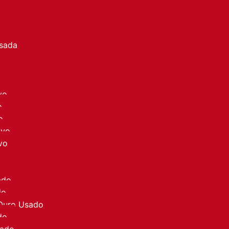
a
Usada
vo
o
o
ovo
vo
ado
do
 Ouro Usado
do
sado