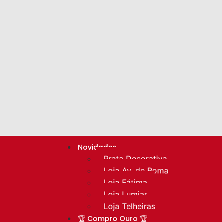
Novidades
Prata Decorativa
Loja Av. de Roma
Loja Fátima
Loja Lumiar
Loja Telheiras
🏆 Compro Ouro 🏆