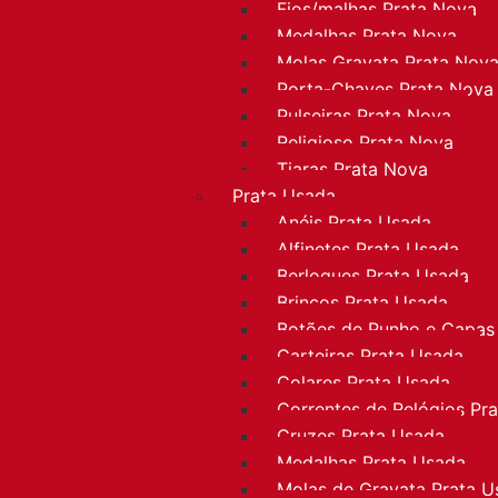
Fios/malhas Prata Nova
Medalhas Prata Nova
Molas Gravata Prata Nov
Porta-Chaves Prata Nova
Pulseiras Prata Nova
Religioso Prata Nova
Tiaras Prata Nova
Prata Usada
Anéis Prata Usada
Alfinetes Prata Usada
Berloques Prata Usada
Brincos Prata Usada
Botões de Punho e Capas
Carteiras Prata Usada
Colares Prata Usada
Correntes de Relógios Pr
Cruzes Prata Usada
Medalhas Prata Usada
Molas de Gravata Prata U