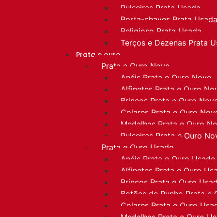
Pulseiras Prata Usada
Porta-chaves Prata Usad
Religioso Prata Usada
Terços e Dezenas Prata 
Prata e ouro
Prata e Ouro Novo
Anéis Prata e Ouro Novo
Alfinetes Prata e Ouro No
Brincos Prata e Ouro Nov
Colares Prata e Ouro Nov
Medalhas Prata e Ouro N
Pulseiras Prata e Ouro No
Prata e Ouro Usado
Anéis Prata e Ouro Usado
Alfinetes Prata e Ouro Us
Brincos Prata e Ouro Usa
Botões de Punho Prata e
Colares Prata e Ouro Usa
Medalhas Prata e Ouro U