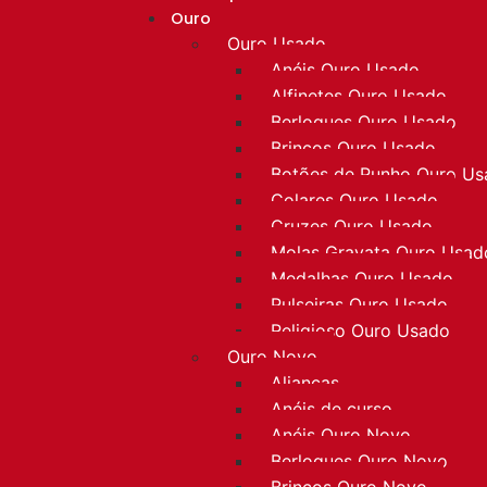
Ouro
Ouro Usado
Anéis Ouro Usado
Alfinetes Ouro Usado
Berloques Ouro Usado
Brincos Ouro Usado
Botões de Punho Ouro U
Colares Ouro Usado
Cruzes Ouro Usado
Molas Gravata Ouro Usad
Medalhas Ouro Usado
Pulseiras Ouro Usado
Religioso Ouro Usado
Ouro Novo
Alianças
Anéis de curso
Anéis Ouro Novo
Berloques Ouro Novo
Brincos Ouro Novo