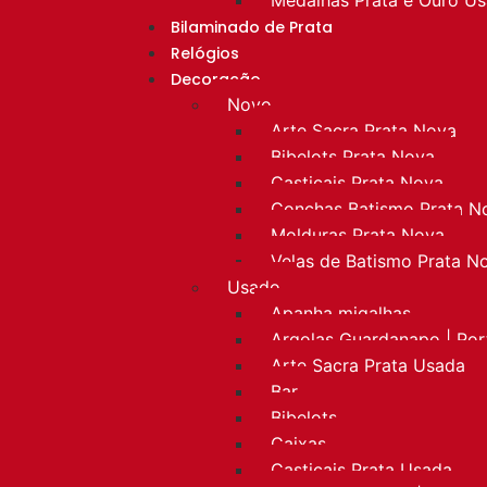
Bilaminado de Prata
Relógios
Decoração
Novo
Arte Sacra Prata Nova
Bibelots Prata Nova
Castiçais Prata Nova
Conchas Batismo Prata N
Molduras Prata Nova
Velas de Batismo Prata N
Usado
Apanha migalhas
Argolas Guardanapo | Po
Arte Sacra Prata Usada
Bar
Bibelots
Caixas
Castiçais Prata Usada