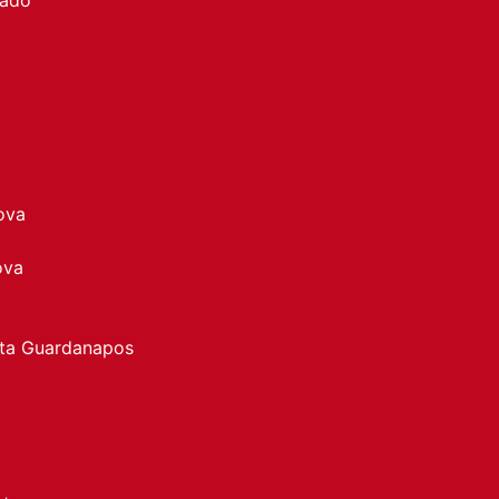
ova
ova
rta Guardanapos