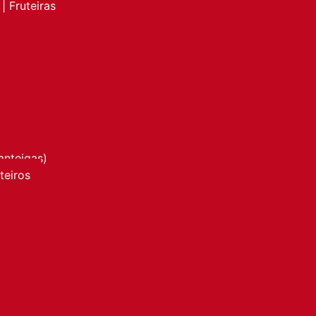
| Fruteiras
anteigas)
nteiros