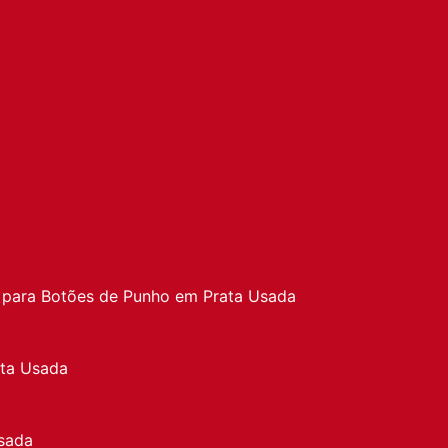
a
 para Botões de Punho em Prata Usada
ata Usada
sada