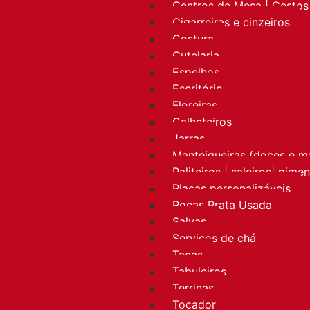
Centros de Mesa | Cestos 
Cigarreiras e cinzeiros
Costura
Cutelaria
Espelhos
Escritório
Floreiras
Galheteiros
Jarras
Manteigueiras (doces e m
Paliteiros | saleiros| pime
Placas personalizáveis
Rocas Prata Usada
Salvas
Serviços de chá
Taças
Tabuleiros
Terrinas
Tocador