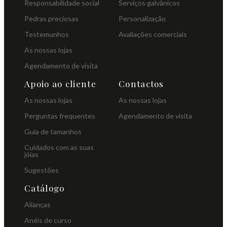
Responsabilidade social
Serviços galvânicos
Pedras preciosas
Personalização
Testemunhos
Avaliações comerciais
As nossas lojas
Agendamento de visita
Apoio ao cliente
Contactos
As nossas lojas
As nossas lojas
Perguntas frequentes
Agendamento de visita
Guia de tamanhos
Cuidados com as suas
jóias
Sugestões
Catálogo
Alianças
Anéis de curso