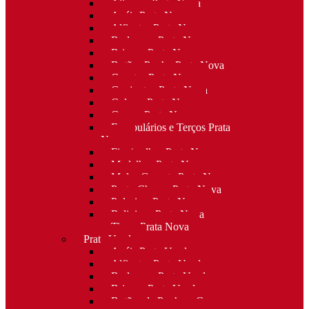
Alianças Prata Nova
Anéis Prata Nova
Alfinetes Prata Nova
Berloques Prata Nova
Brincos Prata Nova
Botões Punho Prata Nova
Canetas Prata Nova
Conjuntos Prata Nova
Colares Prata Nova
Cruzes Prata Nova
Escapulários e Terços Prata
Nova
Fios/malhas Prata Nova
Medalhas Prata Nova
Molas Gravata Prata Nova
Porta-Chaves Prata Nova
Pulseiras Prata Nova
Religioso Prata Nova
Tiaras Prata Nova
Prata Usada
Anéis Prata Usada
Alfinetes Prata Usada
Berloques Prata Usada
Brincos Prata Usada
Botões de Punho e Capas