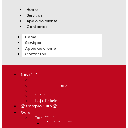
Home
Serviços
Apoio ao cliente
Contactos
Home
Serviços
Apoio ao cliente
Contactos
Novidades
Prata Decorativa
Loja Av. de Roma
Loja Fátima
Loja Lumiar
Loja Telheiras
🏆 Compro Ouro 🏆
Ouro
Ouro Usado
Anéis Ouro Usado