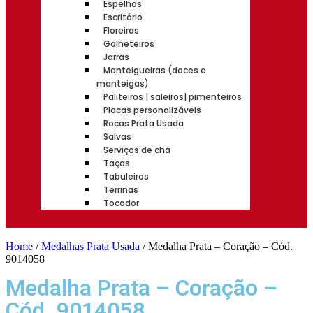
Espelhos
Escritório
Floreiras
Galheteiros
Jarras
Manteigueiras (doces e
manteigas)
Paliteiros | saleiros| pimenteiros
Placas personalizáveis
Rocas Prata Usada
Salvas
Serviços de chá
Taças
Tabuleiros
Terrinas
Tocador
Home
/
Medalhas Prata Usada
/ Medalha Prata – Coração – Cód.
9014058
Medalha Prata – Coração –
Cód. 9014058