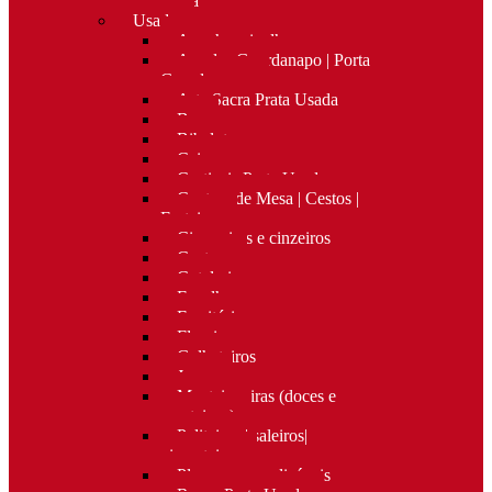
Nova
Usado
Apanha migalhas
Argolas Guardanapo | Porta
Guardanapos
Arte Sacra Prata Usada
Bar
Bibelots
Caixas
Castiçais Prata Usada
Centros de Mesa | Cestos |
Fruteiras
Cigarreiras e cinzeiros
Costura
Cutelaria
Espelhos
Escritório
Floreiras
Galheteiros
Jarras
Manteigueiras (doces e
manteigas)
Paliteiros | saleiros|
pimenteiros
Placas personalizáveis