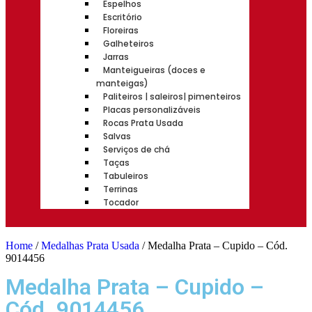
Espelhos
Escritório
Floreiras
Galheteiros
Jarras
Manteigueiras (doces e
manteigas)
Paliteiros | saleiros| pimenteiros
Placas personalizáveis
Rocas Prata Usada
Salvas
Serviços de chá
Taças
Tabuleiros
Terrinas
Tocador
Home
/
Medalhas Prata Usada
/ Medalha Prata – Cupido – Cód.
9014456
Medalha Prata – Cupido –
Cód. 9014456