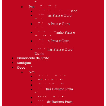
Novo
Prata e Ouro Usado
Anéis Prata e Ouro Usado
Alfinetes Prata e Ouro
Usado
Brincos Prata e Ouro
Usado
Botões de Punho Prata e
Ouro Usado
Colares Prata e Ouro
Usado
Medalhas Prata e Ouro
Usado
Bilaminado de Prata
Relógios
Decoração
Novo
Arte Sacra Prata Nova
Bibelots Prata Nova
Castiçais Prata Nova
Conchas Batismo Prata
Nova
Molduras Prata Nova
Velas de Batismo Prata