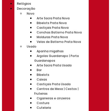
Relógios
Decoração
Novo
Arte Sacra Prata Nova
Bibelots Prata Nova
Castiçais Prata Nova
Conchas Batismo Prata Nova
Molduras Prata Nova
Velas de Batismo Prata Nova
Usado
Apanha migalhas
Argolas Guardanapo | Porta
Guardanapos
Arte Sacra Prata Usada
Bar
Bibelots
Caixas
Castiçais Prata Usada
Centros de Mesa | Cestos |
Fruteiras
Cigarreiras e cinzeiros
Costura
Cutelaria