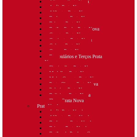
Alianças Prata Nova
Anéis Prata Nova
Alfinetes Prata Nova
Berloques Prata Nova
Brincos Prata Nova
Botões Punho Prata Nova
Canetas Prata Nova
Conjuntos Prata Nova
Colares Prata Nova
Cruzes Prata Nova
Escapulários e Terços Prata
Nova
Fios/malhas Prata Nova
Medalhas Prata Nova
Molas Gravata Prata Nova
Porta-Chaves Prata Nova
Pulseiras Prata Nova
Religioso Prata Nova
Tiaras Prata Nova
Prata Usada
Anéis Prata Usada
Alfinetes Prata Usada
Berloques Prata Usada
Brincos Prata Usada
Botões de Punho e Capas