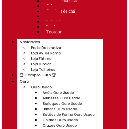
Rocas Prata Usada
Salvas
Serviços de chá
Taças
Tabuleiros
Terrinas
Tocador
Novidades
Prata Decorativa
Loja Av. de Roma
Loja Fátima
Loja Lumiar
Loja Telheiras
🏆 Compro Ouro 🏆
Ouro
Ouro Usado
Anéis Ouro Usado
Alfinetes Ouro Usado
Berloques Ouro Usado
Brincos Ouro Usado
Botões de Punho Ouro Usado
Colares Ouro Usado
Cruzes Ouro Usado