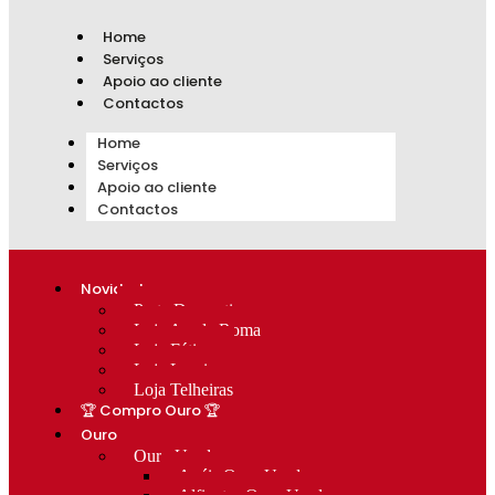
Home
Serviços
Apoio ao cliente
Contactos
Home
Serviços
Apoio ao cliente
Contactos
Novidades
Prata Decorativa
Loja Av. de Roma
Loja Fátima
Loja Lumiar
Loja Telheiras
🏆 Compro Ouro 🏆
Ouro
Ouro Usado
Anéis Ouro Usado