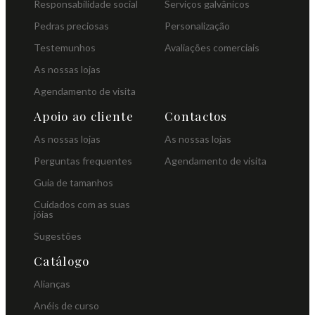
Responsabilidade social
Serviços galvânicos
Pedras preciosas
Personalização
Testemunhos
Avaliações comerciais
As nossas lojas
Agendamento de visita
Apoio ao cliente
Contactos
As nossas lojas
As nossas lojas
Perguntas frequentes
Agendamento de visita
Guia de tamanhos
Cuidados com as suas
jóias
Sugestões
Catálogo
Alianças
Anéis de curso