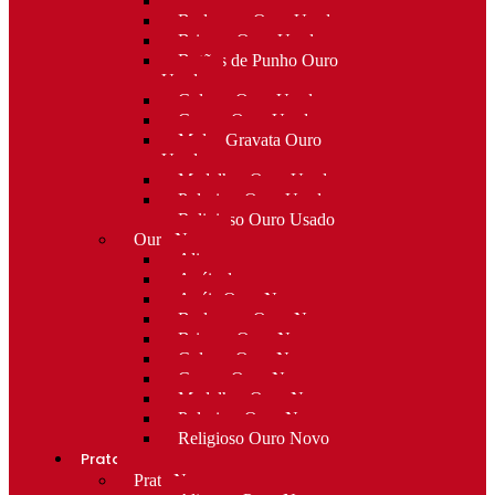
Alfinetes Ouro Usado
Berloques Ouro Usado
Brincos Ouro Usado
Botões de Punho Ouro
Usado
Colares Ouro Usado
Cruzes Ouro Usado
Molas Gravata Ouro
Usado
Medalhas Ouro Usado
Pulseiras Ouro Usado
Religioso Ouro Usado
Ouro Novo
Alianças
Anéis de curso
Anéis Ouro Novo
Berloques Ouro Novo
Brincos Ouro Novo
Colares Ouro Novo
Cruzes Ouro Novo
Medalhas Ouro Novo
Pulseiras Ouro Novo
Religioso Ouro Novo
Prata
Prata Nova