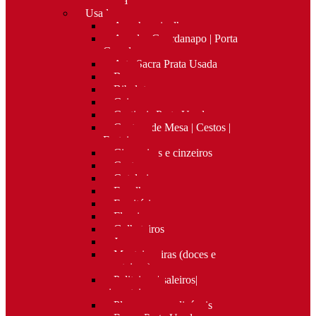
Nova
Usado
Apanha migalhas
Argolas Guardanapo | Porta
Guardanapos
Arte Sacra Prata Usada
Bar
Bibelots
Caixas
Castiçais Prata Usada
Centros de Mesa | Cestos |
Fruteiras
Cigarreiras e cinzeiros
Costura
Cutelaria
Espelhos
Escritório
Floreiras
Galheteiros
Jarras
Manteigueiras (doces e
manteigas)
Paliteiros | saleiros|
pimenteiros
Placas personalizáveis