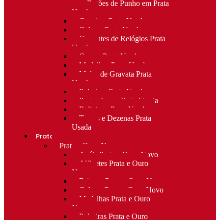
para Botões de Punho em Prata
Usada
Carteiras Prata Usada
Colares Prata Usada
Correntes de Relógios Prata
Usada
Cruzes Prata Usada
Medalhas Prata Usada
Molas de Gravata Prata
Usada
Pulseiras Prata Usada
Porta-chaves Prata Usada
Religioso Prata Usada
Terços e Dezenas Prata
Usada
Prata e ouro
Prata e Ouro Novo
Anéis Prata e Ouro Novo
Alfinetes Prata e Ouro
Novo
Brincos Prata e Ouro Novo
Colares Prata e Ouro Novo
Medalhas Prata e Ouro
Novo
Pulseiras Prata e Ouro