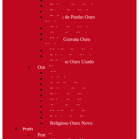
Alfinetes Ouro Usado
Berloques Ouro Usado
Brincos Ouro Usado
Botões de Punho Ouro
Usado
Colares Ouro Usado
Cruzes Ouro Usado
Molas Gravata Ouro
Usado
Medalhas Ouro Usado
Pulseiras Ouro Usado
Religioso Ouro Usado
Ouro Novo
Alianças
Anéis de curso
Anéis Ouro Novo
Berloques Ouro Novo
Brincos Ouro Novo
Colares Ouro Novo
Cruzes Ouro Novo
Medalhas Ouro Novo
Pulseiras Ouro Novo
Religioso Ouro Novo
Prata
Prata Nova