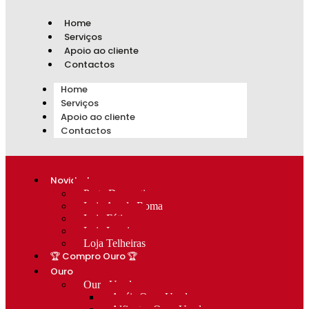
Home
Serviços
Apoio ao cliente
Contactos
Home
Serviços
Apoio ao cliente
Contactos
Novidades
Prata Decorativa
Loja Av. de Roma
Loja Fátima
Loja Lumiar
Loja Telheiras
🏆 Compro Ouro 🏆
Ouro
Ouro Usado
Anéis Ouro Usado