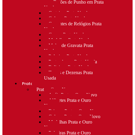
para Botões de Punho em Prata
Usada
Carteiras Prata Usada
Colares Prata Usada
Correntes de Relógios Prata
Usada
Cruzes Prata Usada
Medalhas Prata Usada
Molas de Gravata Prata
Usada
Pulseiras Prata Usada
Porta-chaves Prata Usada
Religioso Prata Usada
Terços e Dezenas Prata
Usada
Prata e ouro
Prata e Ouro Novo
Anéis Prata e Ouro Novo
Alfinetes Prata e Ouro
Novo
Brincos Prata e Ouro Novo
Colares Prata e Ouro Novo
Medalhas Prata e Ouro
Novo
Pulseiras Prata e Ouro