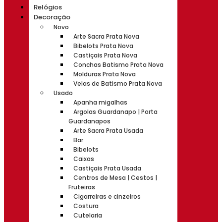
Relógios
Decoração
Novo
Arte Sacra Prata Nova
Bibelots Prata Nova
Castiçais Prata Nova
Conchas Batismo Prata Nova
Molduras Prata Nova
Velas de Batismo Prata Nova
Usado
Apanha migalhas
Argolas Guardanapo | Porta
Guardanapos
Arte Sacra Prata Usada
Bar
Bibelots
Caixas
Castiçais Prata Usada
Centros de Mesa | Cestos |
Fruteiras
Cigarreiras e cinzeiros
Costura
Cutelaria