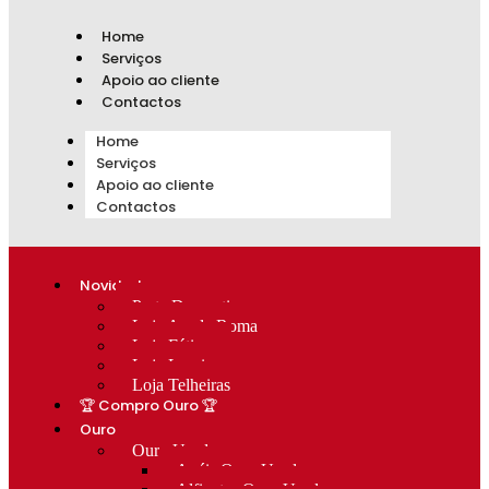
Home
Serviços
Apoio ao cliente
Contactos
Home
Serviços
Apoio ao cliente
Contactos
Novidades
Prata Decorativa
Loja Av. de Roma
Loja Fátima
Loja Lumiar
Loja Telheiras
🏆 Compro Ouro 🏆
Ouro
Ouro Usado
Anéis Ouro Usado