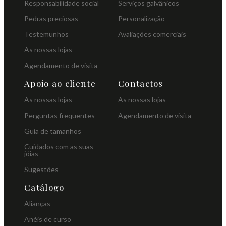
Responsabilidade social
Serviços galvânicos
Pedras preciosas
Personalização
Testemunhos
Avaliações comerciais
As nossas lojas
Agendamento de visita
Apoio ao cliente
Contactos
As nossas lojas
As nossas lojas
Perguntas frequentes
Agendamento de visita
Guia de tamanhos
Cuidados com as suas
jóias
Sugestões
Catálogo
Alianças
Anéis de curso