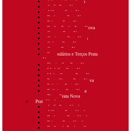
Alianças Prata Nova
Anéis Prata Nova
Alfinetes Prata Nova
Berloques Prata Nova
Brincos Prata Nova
Botões Punho Prata Nova
Canetas Prata Nova
Conjuntos Prata Nova
Colares Prata Nova
Cruzes Prata Nova
Escapulários e Terços Prata
Nova
Fios/malhas Prata Nova
Medalhas Prata Nova
Molas Gravata Prata Nova
Porta-Chaves Prata Nova
Pulseiras Prata Nova
Religioso Prata Nova
Tiaras Prata Nova
Prata Usada
Anéis Prata Usada
Alfinetes Prata Usada
Berloques Prata Usada
Brincos Prata Usada
Botões de Punho e Capas