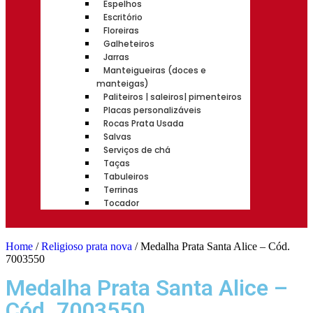
Espelhos
Escritório
Floreiras
Galheteiros
Jarras
Manteigueiras (doces e
manteigas)
Paliteiros | saleiros| pimenteiros
Placas personalizáveis
Rocas Prata Usada
Salvas
Serviços de chá
Taças
Tabuleiros
Terrinas
Tocador
Home
/
Religioso prata nova
/ Medalha Prata Santa Alice – Cód.
7003550
Medalha Prata Santa Alice –
Cód. 7003550