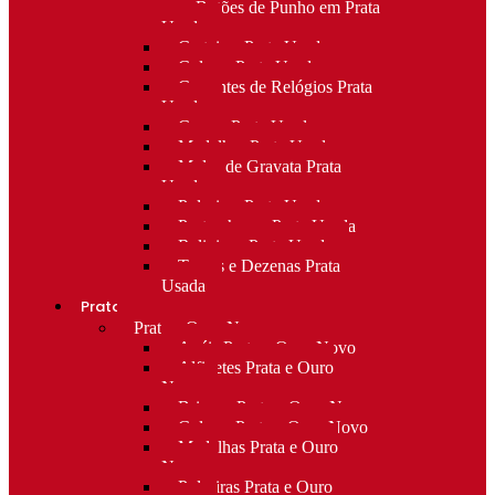
para Botões de Punho em Prata
Usada
Carteiras Prata Usada
Colares Prata Usada
Correntes de Relógios Prata
Usada
Cruzes Prata Usada
Medalhas Prata Usada
Molas de Gravata Prata
Usada
Pulseiras Prata Usada
Porta-chaves Prata Usada
Religioso Prata Usada
Terços e Dezenas Prata
Usada
Prata e ouro
Prata e Ouro Novo
Anéis Prata e Ouro Novo
Alfinetes Prata e Ouro
Novo
Brincos Prata e Ouro Novo
Colares Prata e Ouro Novo
Medalhas Prata e Ouro
Novo
Pulseiras Prata e Ouro