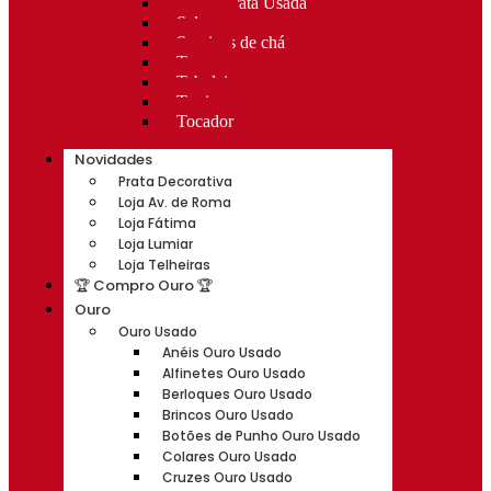
Rocas Prata Usada
Salvas
Serviços de chá
Taças
Tabuleiros
Terrinas
Tocador
Novidades
Prata Decorativa
Loja Av. de Roma
Loja Fátima
Loja Lumiar
Loja Telheiras
🏆 Compro Ouro 🏆
Ouro
Ouro Usado
Anéis Ouro Usado
Alfinetes Ouro Usado
Berloques Ouro Usado
Brincos Ouro Usado
Botões de Punho Ouro Usado
Colares Ouro Usado
Cruzes Ouro Usado