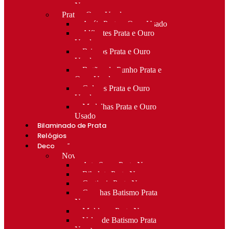
Novo
Prata e Ouro Usado
Anéis Prata e Ouro Usado
Alfinetes Prata e Ouro
Usado
Brincos Prata e Ouro
Usado
Botões de Punho Prata e
Ouro Usado
Colares Prata e Ouro
Usado
Medalhas Prata e Ouro
Usado
Bilaminado de Prata
Relógios
Decoração
Novo
Arte Sacra Prata Nova
Bibelots Prata Nova
Castiçais Prata Nova
Conchas Batismo Prata
Nova
Molduras Prata Nova
Velas de Batismo Prata