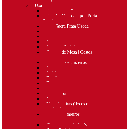
Nova
Usado
Apanha migalhas
Argolas Guardanapo | Porta
Guardanapos
Arte Sacra Prata Usada
Bar
Bibelots
Caixas
Castiçais Prata Usada
Centros de Mesa | Cestos |
Fruteiras
Cigarreiras e cinzeiros
Costura
Cutelaria
Espelhos
Escritório
Floreiras
Galheteiros
Jarras
Manteigueiras (doces e
manteigas)
Paliteiros | saleiros|
pimenteiros
Placas personalizáveis