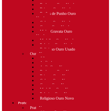
Alfinetes Ouro Usado
Berloques Ouro Usado
Brincos Ouro Usado
Botões de Punho Ouro
Usado
Colares Ouro Usado
Cruzes Ouro Usado
Molas Gravata Ouro
Usado
Medalhas Ouro Usado
Pulseiras Ouro Usado
Religioso Ouro Usado
Ouro Novo
Alianças
Anéis de curso
Anéis Ouro Novo
Berloques Ouro Novo
Brincos Ouro Novo
Colares Ouro Novo
Cruzes Ouro Novo
Medalhas Ouro Novo
Pulseiras Ouro Novo
Religioso Ouro Novo
Prata
Prata Nova