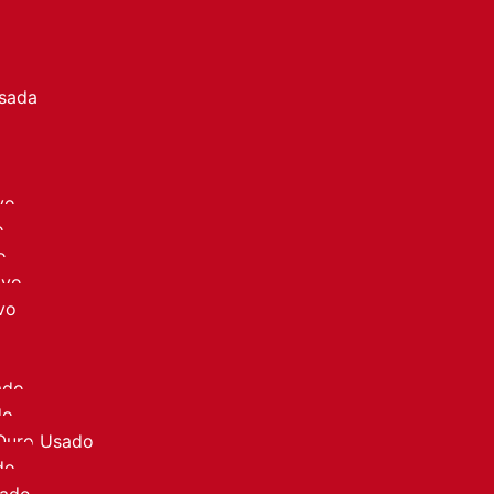
a
Usada
vo
o
o
ovo
vo
ado
do
 Ouro Usado
do
sado