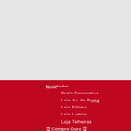
Novidades
Prata Decorativa
Loja Av. de Roma
Loja Fátima
Loja Lumiar
Loja Telheiras
🏆 Compro Ouro 🏆