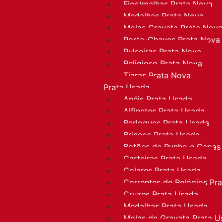
Fios/malhas Prata Nova
Medalhas Prata Nova
Molas Gravata Prata Nov
Porta-Chaves Prata Nova
Pulseiras Prata Nova
Religioso Prata Nova
Tiaras Prata Nova
Prata Usada
Anéis Prata Usada
Alfinetes Prata Usada
Berloques Prata Usada
Brincos Prata Usada
Botões de Punho e Capas
Carteiras Prata Usada
Colares Prata Usada
Correntes de Relógios Pr
Cruzes Prata Usada
Medalhas Prata Usada
Molas de Gravata Prata U