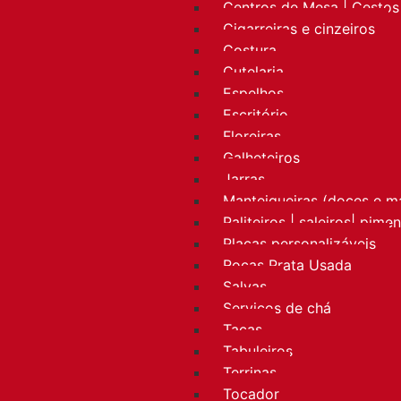
Centros de Mesa | Cestos 
Cigarreiras e cinzeiros
Costura
Cutelaria
Espelhos
Escritório
Floreiras
Galheteiros
Jarras
Manteigueiras (doces e m
Paliteiros | saleiros| pime
Placas personalizáveis
Rocas Prata Usada
Salvas
Serviços de chá
Taças
Tabuleiros
Terrinas
Tocador