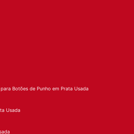
a
 para Botões de Punho em Prata Usada
ata Usada
sada