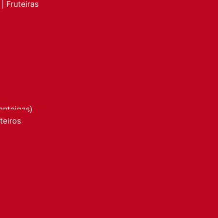
| Fruteiras
anteigas)
nteiros