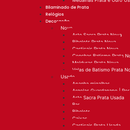
Bilaminado de Prata
Relógios
Decoração
Novo
Arte Sacra Prata Nova
Bibelots Prata Nova
Castiçais Prata Nova
Conchas Batismo Prata N
Molduras Prata Nova
Velas de Batismo Prata N
Usado
Apanha migalhas
Argolas Guardanapo | Po
Arte Sacra Prata Usada
Bar
Bibelots
Caixas
Castiçais Prata Usada