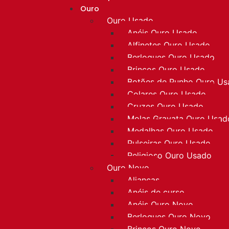
Ouro
Ouro Usado
Anéis Ouro Usado
Alfinetes Ouro Usado
Berloques Ouro Usado
Brincos Ouro Usado
Botões de Punho Ouro U
Colares Ouro Usado
Cruzes Ouro Usado
Molas Gravata Ouro Usad
Medalhas Ouro Usado
Pulseiras Ouro Usado
Religioso Ouro Usado
Ouro Novo
Alianças
Anéis de curso
Anéis Ouro Novo
Berloques Ouro Novo
Brincos Ouro Novo