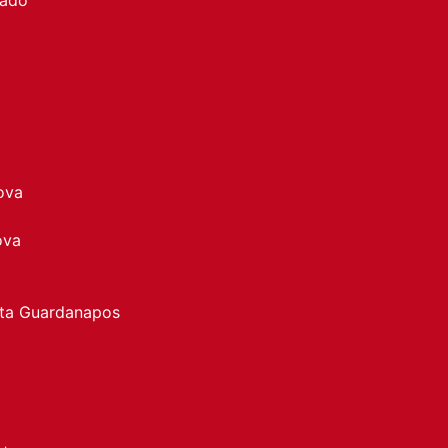
ova
ova
rta Guardanapos