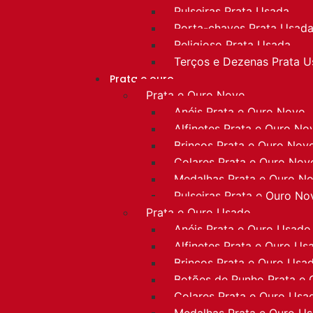
Pulseiras Prata Usada
Porta-chaves Prata Usad
Religioso Prata Usada
Terços e Dezenas Prata 
Prata e ouro
Prata e Ouro Novo
Anéis Prata e Ouro Novo
Alfinetes Prata e Ouro No
Brincos Prata e Ouro Nov
Colares Prata e Ouro Nov
Medalhas Prata e Ouro N
Pulseiras Prata e Ouro No
Prata e Ouro Usado
Anéis Prata e Ouro Usado
Alfinetes Prata e Ouro Us
Brincos Prata e Ouro Usa
Botões de Punho Prata e
Colares Prata e Ouro Usa
Medalhas Prata e Ouro U