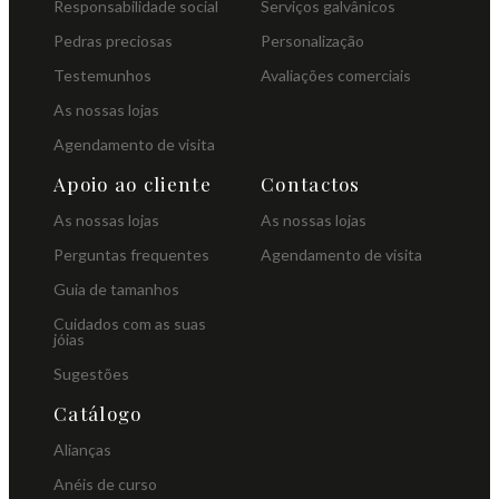
Responsabilidade social
Serviços galvânicos
Pedras preciosas
Personalização
Testemunhos
Avaliações comerciais
As nossas lojas
Agendamento de visita
Apoio ao cliente
Contactos
As nossas lojas
As nossas lojas
Perguntas frequentes
Agendamento de visita
Guia de tamanhos
Cuidados com as suas
jóias
Sugestões
Catálogo
Alianças
Anéis de curso