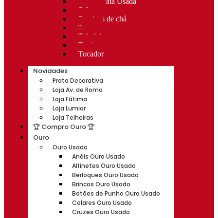
Rocas Prata Usada
Salvas
Serviços de chá
Taças
Tabuleiros
Terrinas
Tocador
Novidades
Prata Decorativa
Loja Av. de Roma
Loja Fátima
Loja Lumiar
Loja Telheiras
🏆 Compro Ouro 🏆
Ouro
Ouro Usado
Anéis Ouro Usado
Alfinetes Ouro Usado
Berloques Ouro Usado
Brincos Ouro Usado
Botões de Punho Ouro Usado
Colares Ouro Usado
Cruzes Ouro Usado