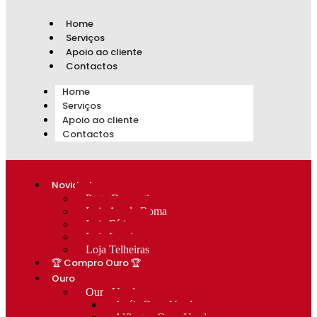
Home
Serviços
Apoio ao cliente
Contactos
Home
Serviços
Apoio ao cliente
Contactos
Novidades
Prata Decorativa
Loja Av. de Roma
Loja Fátima
Loja Lumiar
Loja Telheiras
🏆 Compro Ouro 🏆
Ouro
Ouro Usado
Anéis Ouro Usado