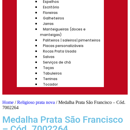
Espelhos
Escritório
Floreiras
Galheteiros
Jarras
Manteigueiras (doces e
manteigas)
Paliteiros | saleiros| pimenteiros
Placas personalizáveis
Rocas Prata Usada
Salvas
Serviços de chá
Taças
Tabuleiros
Terrinas
Tocador
Home
/
Religioso prata nova
/ Medalha Prata São Francisco – Cód.
7002264
Medalha Prata São Francisco
– Cód. 7002264