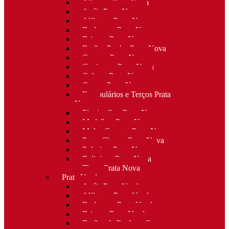
Alianças Prata Nova
Anéis Prata Nova
Alfinetes Prata Nova
Berloques Prata Nova
Brincos Prata Nova
Botões Punho Prata Nova
Canetas Prata Nova
Conjuntos Prata Nova
Colares Prata Nova
Cruzes Prata Nova
Escapulários e Terços Prata
Nova
Fios/malhas Prata Nova
Medalhas Prata Nova
Molas Gravata Prata Nova
Porta-Chaves Prata Nova
Pulseiras Prata Nova
Religioso Prata Nova
Tiaras Prata Nova
Prata Usada
Anéis Prata Usada
Alfinetes Prata Usada
Berloques Prata Usada
Brincos Prata Usada
Botões de Punho e Capas