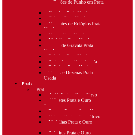
para Botões de Punho em Prata
Usada
Carteiras Prata Usada
Colares Prata Usada
Correntes de Relógios Prata
Usada
Cruzes Prata Usada
Medalhas Prata Usada
Molas de Gravata Prata
Usada
Pulseiras Prata Usada
Porta-chaves Prata Usada
Religioso Prata Usada
Terços e Dezenas Prata
Usada
Prata e ouro
Prata e Ouro Novo
Anéis Prata e Ouro Novo
Alfinetes Prata e Ouro
Novo
Brincos Prata e Ouro Novo
Colares Prata e Ouro Novo
Medalhas Prata e Ouro
Novo
Pulseiras Prata e Ouro