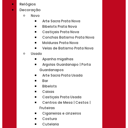
Relógios
Decoração
Novo
Arte Sacra Prata Nova
Bibelots Prata Nova
Castiçais Prata Nova
Conchas Batismo Prata Nova
Molduras Prata Nova
Velas de Batismo Prata Nova
Usado
Apanha migalhas
Argolas Guardanapo | Porta
Guardanapos
Arte Sacra Prata Usada
Bar
Bibelots
Caixas
Castiçais Prata Usada
Centros de Mesa | Cestos |
Fruteiras
Cigarreiras e cinzeiros
Costura
Cutelaria