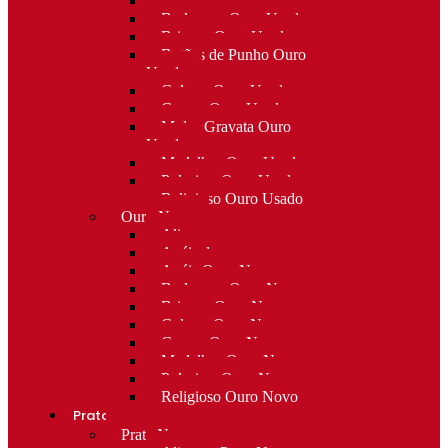
Alfinetes Ouro Usado
Berloques Ouro Usado
Brincos Ouro Usado
Botões de Punho Ouro
Usado
Colares Ouro Usado
Cruzes Ouro Usado
Molas Gravata Ouro
Usado
Medalhas Ouro Usado
Pulseiras Ouro Usado
Religioso Ouro Usado
Ouro Novo
Alianças
Anéis de curso
Anéis Ouro Novo
Berloques Ouro Novo
Brincos Ouro Novo
Colares Ouro Novo
Cruzes Ouro Novo
Medalhas Ouro Novo
Pulseiras Ouro Novo
Religioso Ouro Novo
Prata
Prata Nova