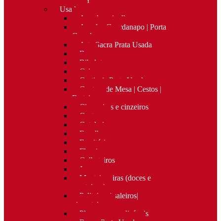
Nova
Usado
Apanha migalhas
Argolas Guardanapo | Porta
Guardanapos
Arte Sacra Prata Usada
Bar
Bibelots
Caixas
Castiçais Prata Usada
Centros de Mesa | Cestos |
Fruteiras
Cigarreiras e cinzeiros
Costura
Cutelaria
Espelhos
Escritório
Floreiras
Galheteiros
Jarras
Manteigueiras (doces e
manteigas)
Paliteiros | saleiros|
pimenteiros
Placas personalizáveis