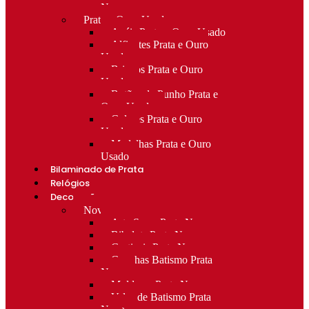
Novo
Prata e Ouro Usado
Anéis Prata e Ouro Usado
Alfinetes Prata e Ouro
Usado
Brincos Prata e Ouro
Usado
Botões de Punho Prata e
Ouro Usado
Colares Prata e Ouro
Usado
Medalhas Prata e Ouro
Usado
Bilaminado de Prata
Relógios
Decoração
Novo
Arte Sacra Prata Nova
Bibelots Prata Nova
Castiçais Prata Nova
Conchas Batismo Prata
Nova
Molduras Prata Nova
Velas de Batismo Prata