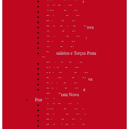
Alianças Prata Nova
Anéis Prata Nova
Alfinetes Prata Nova
Berloques Prata Nova
Brincos Prata Nova
Botões Punho Prata Nova
Canetas Prata Nova
Conjuntos Prata Nova
Colares Prata Nova
Cruzes Prata Nova
Escapulários e Terços Prata
Nova
Fios/malhas Prata Nova
Medalhas Prata Nova
Molas Gravata Prata Nova
Porta-Chaves Prata Nova
Pulseiras Prata Nova
Religioso Prata Nova
Tiaras Prata Nova
Prata Usada
Anéis Prata Usada
Alfinetes Prata Usada
Berloques Prata Usada
Brincos Prata Usada
Botões de Punho e Capas