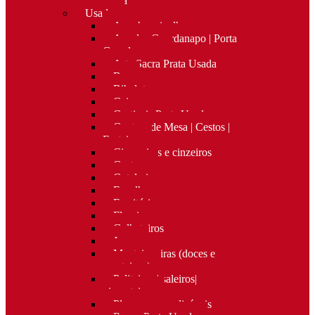
Nova
Usado
Apanha migalhas
Argolas Guardanapo | Porta
Guardanapos
Arte Sacra Prata Usada
Bar
Bibelots
Caixas
Castiçais Prata Usada
Centros de Mesa | Cestos |
Fruteiras
Cigarreiras e cinzeiros
Costura
Cutelaria
Espelhos
Escritório
Floreiras
Galheteiros
Jarras
Manteigueiras (doces e
manteigas)
Paliteiros | saleiros|
pimenteiros
Placas personalizáveis