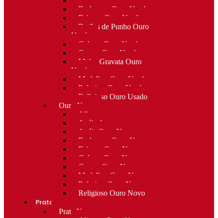
Alfinetes Ouro Usado
Berloques Ouro Usado
Brincos Ouro Usado
Botões de Punho Ouro
Usado
Colares Ouro Usado
Cruzes Ouro Usado
Molas Gravata Ouro
Usado
Medalhas Ouro Usado
Pulseiras Ouro Usado
Religioso Ouro Usado
Ouro Novo
Alianças
Anéis de curso
Anéis Ouro Novo
Berloques Ouro Novo
Brincos Ouro Novo
Colares Ouro Novo
Cruzes Ouro Novo
Medalhas Ouro Novo
Pulseiras Ouro Novo
Religioso Ouro Novo
Prata
Prata Nova