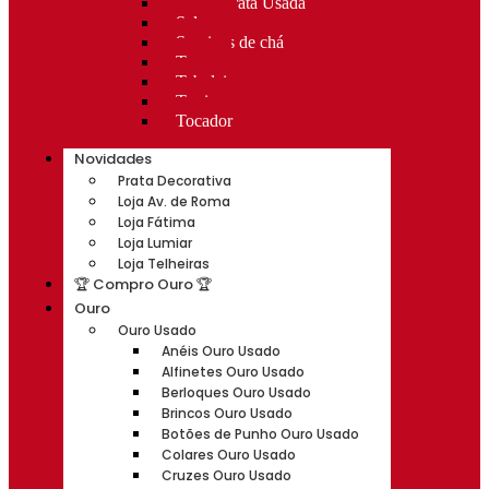
Rocas Prata Usada
Salvas
Serviços de chá
Taças
Tabuleiros
Terrinas
Tocador
Novidades
Prata Decorativa
Loja Av. de Roma
Loja Fátima
Loja Lumiar
Loja Telheiras
🏆 Compro Ouro 🏆
Ouro
Ouro Usado
Anéis Ouro Usado
Alfinetes Ouro Usado
Berloques Ouro Usado
Brincos Ouro Usado
Botões de Punho Ouro Usado
Colares Ouro Usado
Cruzes Ouro Usado