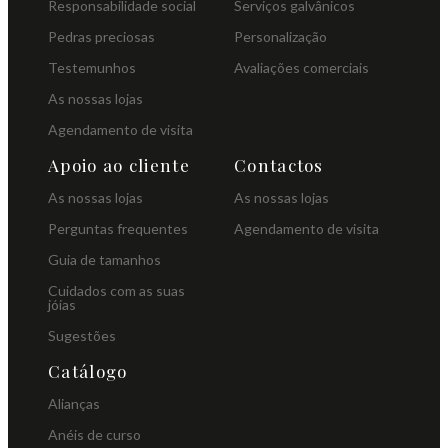
Responsabilidade social
Serviços galvânicos
Pedras preciosas
Personalização
Testemunhos
Avaliações comerciais
As nossas lojas
Agendamento de visita
Apoio ao cliente
Contactos
As nossas lojas
As nossas lojas
Perguntas frequentes
Agendamento de visita
Guia de tamanhos
Cuidados com as suas
jóias
Sugestões
Catálogo
Alianças
Anéis de curso