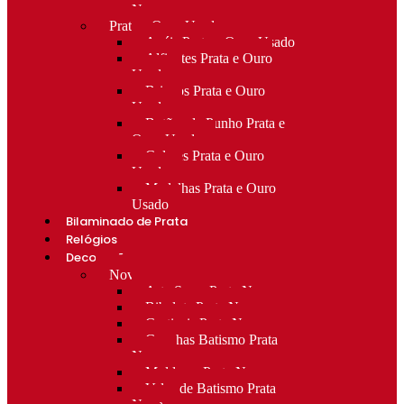
Novo
Prata e Ouro Usado
Anéis Prata e Ouro Usado
Alfinetes Prata e Ouro
Usado
Brincos Prata e Ouro
Usado
Botões de Punho Prata e
Ouro Usado
Colares Prata e Ouro
Usado
Medalhas Prata e Ouro
Usado
Bilaminado de Prata
Relógios
Decoração
Novo
Arte Sacra Prata Nova
Bibelots Prata Nova
Castiçais Prata Nova
Conchas Batismo Prata
Nova
Molduras Prata Nova
Velas de Batismo Prata