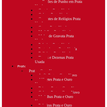
para Botões de Punho em Prata
Usada
Carteiras Prata Usada
Colares Prata Usada
Correntes de Relógios Prata
Usada
Cruzes Prata Usada
Medalhas Prata Usada
Molas de Gravata Prata
Usada
Pulseiras Prata Usada
Porta-chaves Prata Usada
Religioso Prata Usada
Terços e Dezenas Prata
Usada
Prata e ouro
Prata e Ouro Novo
Anéis Prata e Ouro Novo
Alfinetes Prata e Ouro
Novo
Brincos Prata e Ouro Novo
Colares Prata e Ouro Novo
Medalhas Prata e Ouro
Novo
Pulseiras Prata e Ouro