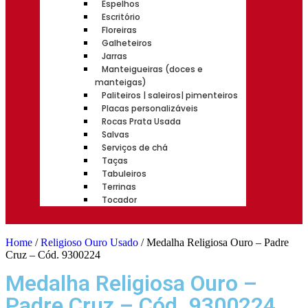
Espelhos
Escritório
Floreiras
Galheteiros
Jarras
Manteigueiras (doces e
manteigas)
Paliteiros | saleiros| pimenteiros
Placas personalizáveis
Rocas Prata Usada
Salvas
Serviços de chá
Taças
Tabuleiros
Terrinas
Tocador
Home
/
Religioso Ouro Usado
/ Medalha Religiosa Ouro – Padre
Cruz – Cód. 9300224
Medalha Religiosa Ouro –
Padre Cruz – Cód. 9300224