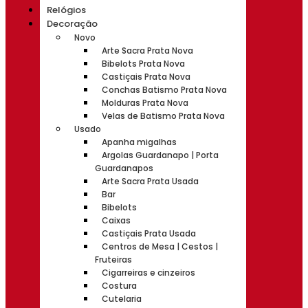
Relógios
Decoração
Novo
Arte Sacra Prata Nova
Bibelots Prata Nova
Castiçais Prata Nova
Conchas Batismo Prata Nova
Molduras Prata Nova
Velas de Batismo Prata Nova
Usado
Apanha migalhas
Argolas Guardanapo | Porta
Guardanapos
Arte Sacra Prata Usada
Bar
Bibelots
Caixas
Castiçais Prata Usada
Centros de Mesa | Cestos |
Fruteiras
Cigarreiras e cinzeiros
Costura
Cutelaria