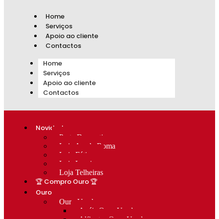
Home
Serviços
Apoio ao cliente
Contactos
Home
Serviços
Apoio ao cliente
Contactos
Novidades
Prata Decorativa
Loja Av. de Roma
Loja Fátima
Loja Lumiar
Loja Telheiras
🏆 Compro Ouro 🏆
Ouro
Ouro Usado
Anéis Ouro Usado