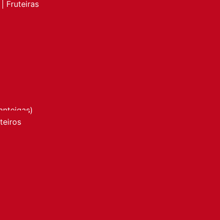
| Fruteiras
anteigas)
nteiros