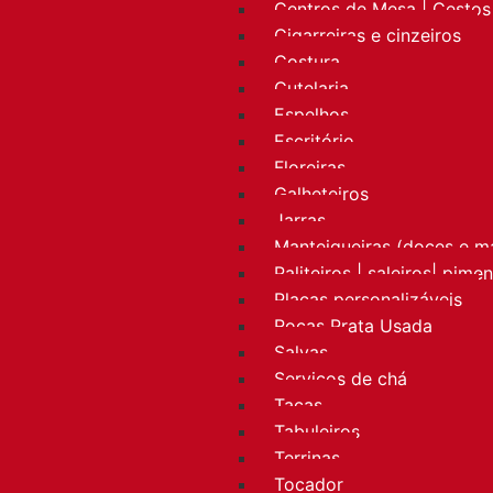
Centros de Mesa | Cestos 
Cigarreiras e cinzeiros
Costura
Cutelaria
Espelhos
Escritório
Floreiras
Galheteiros
Jarras
Manteigueiras (doces e m
Paliteiros | saleiros| pime
Placas personalizáveis
Rocas Prata Usada
Salvas
Serviços de chá
Taças
Tabuleiros
Terrinas
Tocador