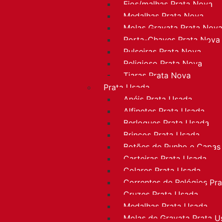
Fios/malhas Prata Nova
Medalhas Prata Nova
Molas Gravata Prata Nov
Porta-Chaves Prata Nova
Pulseiras Prata Nova
Religioso Prata Nova
Tiaras Prata Nova
Prata Usada
Anéis Prata Usada
Alfinetes Prata Usada
Berloques Prata Usada
Brincos Prata Usada
Botões de Punho e Capas
Carteiras Prata Usada
Colares Prata Usada
Correntes de Relógios Pr
Cruzes Prata Usada
Medalhas Prata Usada
Molas de Gravata Prata U