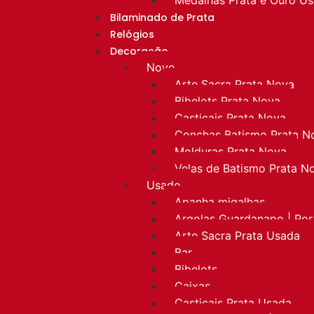
Bilaminado de Prata
Relógios
Decoração
Novo
Arte Sacra Prata Nova
Bibelots Prata Nova
Castiçais Prata Nova
Conchas Batismo Prata N
Molduras Prata Nova
Velas de Batismo Prata N
Usado
Apanha migalhas
Argolas Guardanapo | Po
Arte Sacra Prata Usada
Bar
Bibelots
Caixas
Castiçais Prata Usada