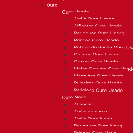
Ouro
Ouro Usado
Anéis Ouro Usado
Alfinetes Ouro Usado
Berloques Ouro Usado
Brincos Ouro Usado
Botões de Punho Ouro U
Colares Ouro Usado
Cruzes Ouro Usado
Molas Gravata Ouro Usad
Medalhas Ouro Usado
Pulseiras Ouro Usado
Religioso Ouro Usado
Ouro Novo
Alianças
Anéis de curso
Anéis Ouro Novo
Berloques Ouro Novo
Brincos Ouro Novo