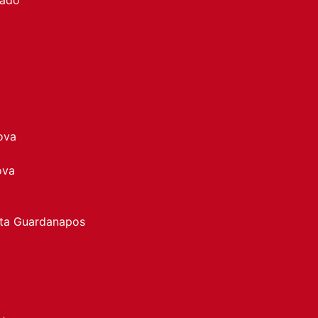
ova
ova
rta Guardanapos