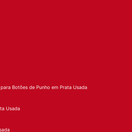
a
 para Botões de Punho em Prata Usada
ata Usada
sada