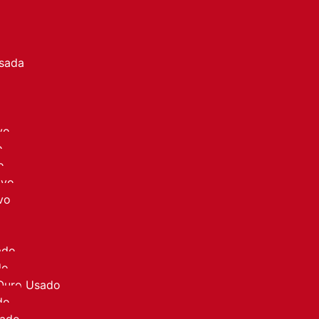
a
Usada
vo
o
o
ovo
vo
ado
do
 Ouro Usado
do
sado