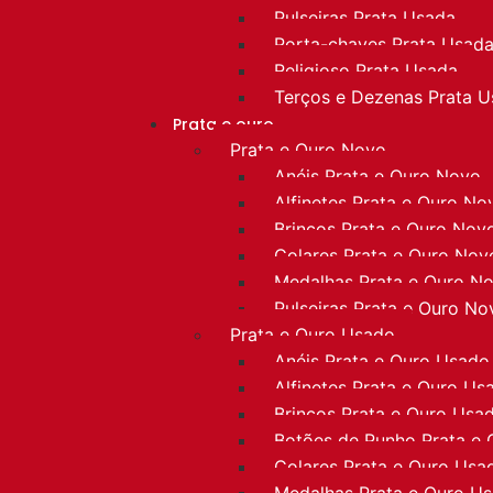
Pulseiras Prata Usada
Porta-chaves Prata Usad
Religioso Prata Usada
Terços e Dezenas Prata 
Prata e ouro
Prata e Ouro Novo
Anéis Prata e Ouro Novo
Alfinetes Prata e Ouro No
Brincos Prata e Ouro Nov
Colares Prata e Ouro Nov
Medalhas Prata e Ouro N
Pulseiras Prata e Ouro No
Prata e Ouro Usado
Anéis Prata e Ouro Usado
Alfinetes Prata e Ouro Us
Brincos Prata e Ouro Usa
Botões de Punho Prata e
Colares Prata e Ouro Usa
Medalhas Prata e Ouro U