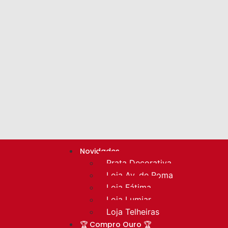
Novidades
Prata Decorativa
Loja Av. de Roma
Loja Fátima
Loja Lumiar
Loja Telheiras
🏆 Compro Ouro 🏆