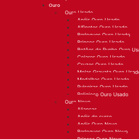
Ouro
Ouro Usado
Anéis Ouro Usado
Alfinetes Ouro Usado
Berloques Ouro Usado
Brincos Ouro Usado
Botões de Punho Ouro U
Colares Ouro Usado
Cruzes Ouro Usado
Molas Gravata Ouro Usad
Medalhas Ouro Usado
Pulseiras Ouro Usado
Religioso Ouro Usado
Ouro Novo
Alianças
Anéis de curso
Anéis Ouro Novo
Berloques Ouro Novo
Brincos Ouro Novo