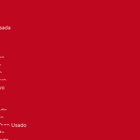
a
Usada
vo
o
o
ovo
vo
ado
do
 Ouro Usado
do
sado