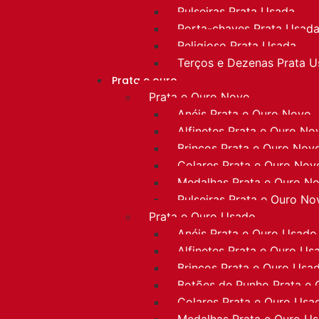
Pulseiras Prata Usada
Porta-chaves Prata Usad
Religioso Prata Usada
Terços e Dezenas Prata 
Prata e ouro
Prata e Ouro Novo
Anéis Prata e Ouro Novo
Alfinetes Prata e Ouro No
Brincos Prata e Ouro Nov
Colares Prata e Ouro Nov
Medalhas Prata e Ouro N
Pulseiras Prata e Ouro No
Prata e Ouro Usado
Anéis Prata e Ouro Usado
Alfinetes Prata e Ouro Us
Brincos Prata e Ouro Usa
Botões de Punho Prata e
Colares Prata e Ouro Usa
Medalhas Prata e Ouro U