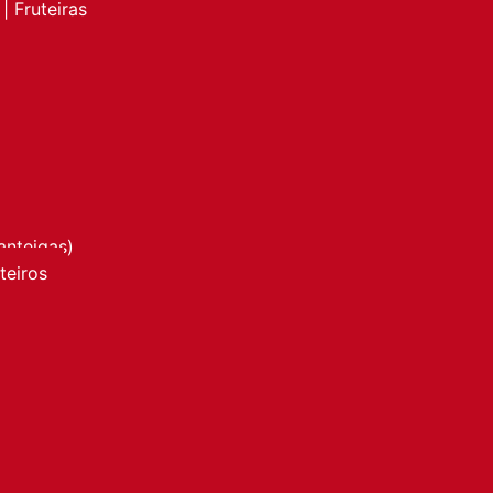
| Fruteiras
anteigas)
nteiros