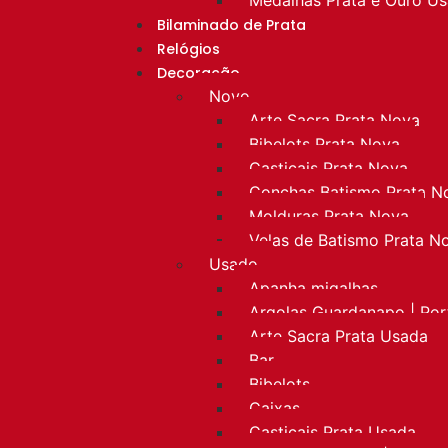
Bilaminado de Prata
Relógios
Decoração
Novo
Arte Sacra Prata Nova
Bibelots Prata Nova
Castiçais Prata Nova
Conchas Batismo Prata N
Molduras Prata Nova
Velas de Batismo Prata N
Usado
Apanha migalhas
Argolas Guardanapo | Po
Arte Sacra Prata Usada
Bar
Bibelots
Caixas
Castiçais Prata Usada