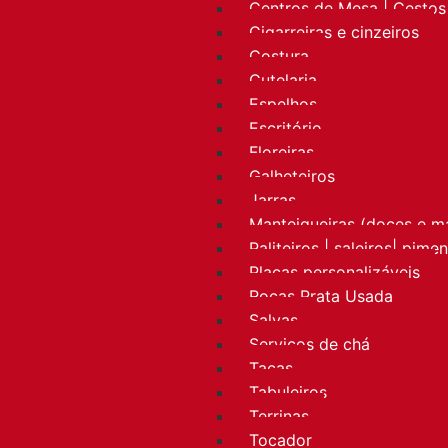
Centros de Mesa | Cestos 
Cigarreiras e cinzeiros
Costura
Cutelaria
Espelhos
Escritório
Floreiras
Galheteiros
Jarras
Manteigueiras (doces e m
Paliteiros | saleiros| pime
Placas personalizáveis
Rocas Prata Usada
Salvas
Serviços de chá
Taças
Tabuleiros
Terrinas
Tocador