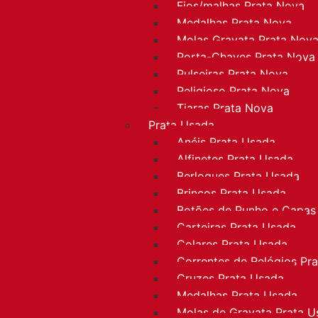
Fios/malhas Prata Nova
Medalhas Prata Nova
Molas Gravata Prata Nov
Porta-Chaves Prata Nova
Pulseiras Prata Nova
Religioso Prata Nova
Tiaras Prata Nova
Prata Usada
Anéis Prata Usada
Alfinetes Prata Usada
Berloques Prata Usada
Brincos Prata Usada
Botões de Punho e Capas
Carteiras Prata Usada
Colares Prata Usada
Correntes de Relógios Pr
Cruzes Prata Usada
Medalhas Prata Usada
Molas de Gravata Prata U