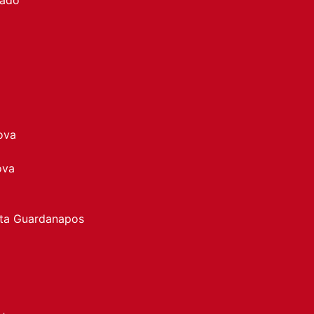
ova
ova
rta Guardanapos