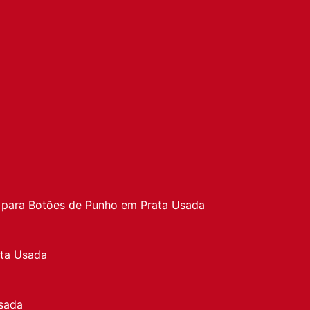
a
 para Botões de Punho em Prata Usada
ata Usada
sada