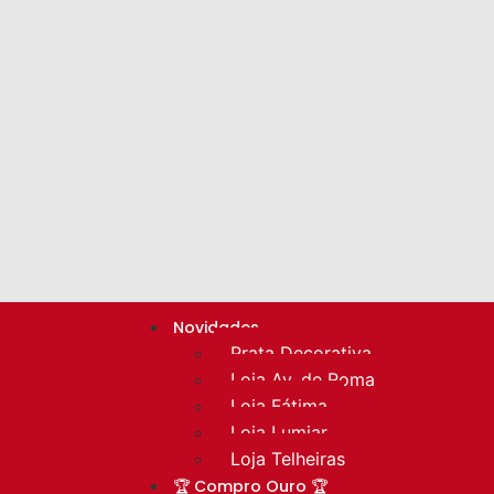
Novidades
Prata Decorativa
Loja Av. de Roma
Loja Fátima
Loja Lumiar
Loja Telheiras
🏆 Compro Ouro 🏆