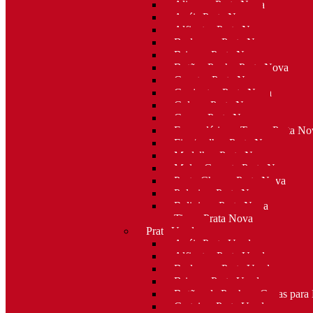
Alianças Prata Nova
Anéis Prata Nova
Alfinetes Prata Nova
Berloques Prata Nova
Brincos Prata Nova
Botões Punho Prata Nova
Canetas Prata Nova
Conjuntos Prata Nova
Colares Prata Nova
Cruzes Prata Nova
Escapulários e Terços Prata No
Fios/malhas Prata Nova
Medalhas Prata Nova
Molas Gravata Prata Nova
Porta-Chaves Prata Nova
Pulseiras Prata Nova
Religioso Prata Nova
Tiaras Prata Nova
Prata Usada
Anéis Prata Usada
Alfinetes Prata Usada
Berloques Prata Usada
Brincos Prata Usada
Botões de Punho e Capas para
Carteiras Prata Usada