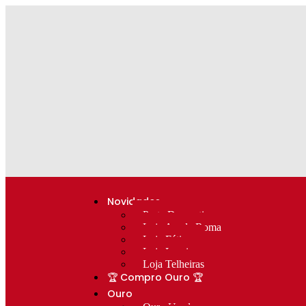
Novidades
Prata Decorativa
Loja Av. de Roma
Loja Fátima
Loja Lumiar
Loja Telheiras
🏆 Compro Ouro 🏆
Ouro