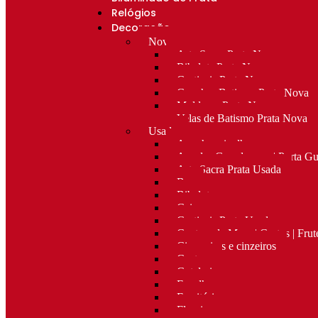
Relógios
Decoração
Novo
Arte Sacra Prata Nova
Bibelots Prata Nova
Castiçais Prata Nova
Conchas Batismo Prata Nova
Molduras Prata Nova
Velas de Batismo Prata Nova
Usado
Apanha migalhas
Argolas Guardanapo | Porta G
Arte Sacra Prata Usada
Bar
Bibelots
Caixas
Castiçais Prata Usada
Centros de Mesa | Cestos | Frut
Cigarreiras e cinzeiros
Costura
Cutelaria
Espelhos
Escritório
Floreiras