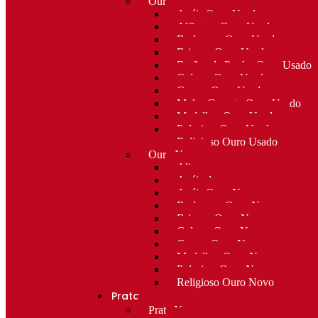
Ouro Usado
Anéis Ouro Usado
Alfinetes Ouro Usado
Berloques Ouro Usado
Brincos Ouro Usado
Botões de Punho Ouro Usado
Colares Ouro Usado
Cruzes Ouro Usado
Molas Gravata Ouro Usado
Medalhas Ouro Usado
Pulseiras Ouro Usado
Religioso Ouro Usado
Ouro Novo
Alianças
Anéis de curso
Anéis Ouro Novo
Berloques Ouro Novo
Brincos Ouro Novo
Colares Ouro Novo
Cruzes Ouro Novo
Medalhas Ouro Novo
Pulseiras Ouro Novo
Religioso Ouro Novo
Prata
Prata Nova