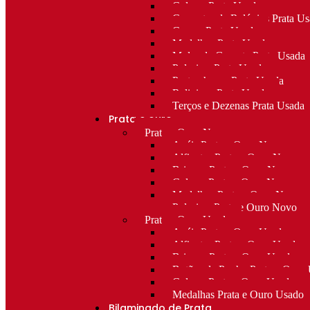
Colares Prata Usada
Correntes de Relógios Prata U
Cruzes Prata Usada
Medalhas Prata Usada
Molas de Gravata Prata Usada
Pulseiras Prata Usada
Porta-chaves Prata Usada
Religioso Prata Usada
Terços e Dezenas Prata Usada
Prata e ouro
Prata e Ouro Novo
Anéis Prata e Ouro Novo
Alfinetes Prata e Ouro Novo
Brincos Prata e Ouro Novo
Colares Prata e Ouro Novo
Medalhas Prata e Ouro Novo
Pulseiras Prata e Ouro Novo
Prata e Ouro Usado
Anéis Prata e Ouro Usado
Alfinetes Prata e Ouro Usado
Brincos Prata e Ouro Usado
Botões de Punho Prata e Ouro
Colares Prata e Ouro Usado
Medalhas Prata e Ouro Usado
Bilaminado de Prata