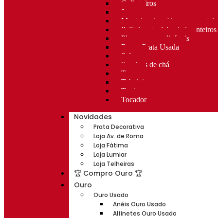
Galheteiros
Jarras
Manteigueiras (doces e manteig
Paliteiros | saleiros| pimenteiros
Placas personalizáveis
Rocas Prata Usada
Salvas
Serviços de chá
Taças
Tabuleiros
Terrinas
Tocador
Novidades
Prata Decorativa
Loja Av. de Roma
Loja Fátima
Loja Lumiar
Loja Telheiras
🏆 Compro Ouro 🏆
Ouro
Ouro Usado
Anéis Ouro Usado
Alfinetes Ouro Usado