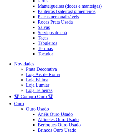
Jarras
Manteigueiras (doces e manteigas)
Paliteiros | saleiros| pimenteiros
Placas personalizáveis
Rocas Prata Usada
Salvas
Serviços de chá
Taças
Tabuleiros
Terrinas
Tocador
Novidades
Prata Decorativa
Loja Av. de Roma
Loja Fátima
Loja Lumiar
Loja Telheiras
🏆 Compro Ouro 🏆
Ouro
Ouro Usado
Anéis Ouro Usado
Alfinetes Ouro Usado
Berloques Ouro Usado
Brincos Ouro Usado