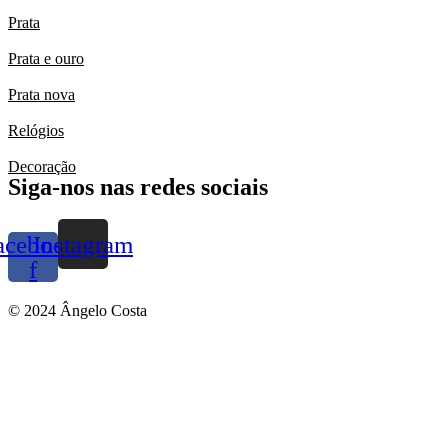
Prata
Prata e ouro
Prata nova
Relógios
Decoração
Siga-nos nas redes sociais
acebook-
Instagram
f
© 2024 Ângelo Costa