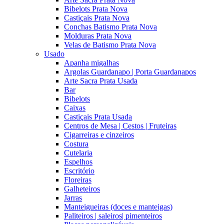
Bibelots Prata Nova
Castiçais Prata Nova
Conchas Batismo Prata Nova
Molduras Prata Nova
Velas de Batismo Prata Nova
Usado
Apanha migalhas
Argolas Guardanapo | Porta Guardanapos
Arte Sacra Prata Usada
Bar
Bibelots
Caixas
Castiçais Prata Usada
Centros de Mesa | Cestos | Fruteiras
Cigarreiras e cinzeiros
Costura
Cutelaria
Espelhos
Escritório
Floreiras
Galheteiros
Jarras
Manteigueiras (doces e manteigas)
Paliteiros | saleiros| pimenteiros