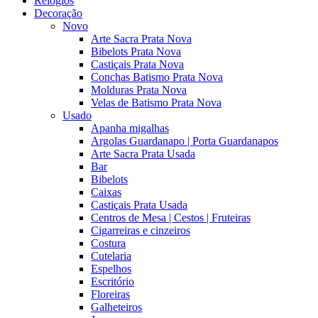
Relógios
Decoração
Novo
Arte Sacra Prata Nova
Bibelots Prata Nova
Castiçais Prata Nova
Conchas Batismo Prata Nova
Molduras Prata Nova
Velas de Batismo Prata Nova
Usado
Apanha migalhas
Argolas Guardanapo | Porta Guardanapos
Arte Sacra Prata Usada
Bar
Bibelots
Caixas
Castiçais Prata Usada
Centros de Mesa | Cestos | Fruteiras
Cigarreiras e cinzeiros
Costura
Cutelaria
Espelhos
Escritório
Floreiras
Galheteiros