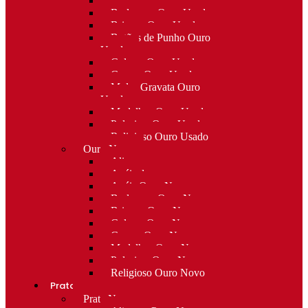
Alfinetes Ouro Usado
Berloques Ouro Usado
Brincos Ouro Usado
Botões de Punho Ouro
Usado
Colares Ouro Usado
Cruzes Ouro Usado
Molas Gravata Ouro
Usado
Medalhas Ouro Usado
Pulseiras Ouro Usado
Religioso Ouro Usado
Ouro Novo
Alianças
Anéis de curso
Anéis Ouro Novo
Berloques Ouro Novo
Brincos Ouro Novo
Colares Ouro Novo
Cruzes Ouro Novo
Medalhas Ouro Novo
Pulseiras Ouro Novo
Religioso Ouro Novo
Prata
Prata Nova