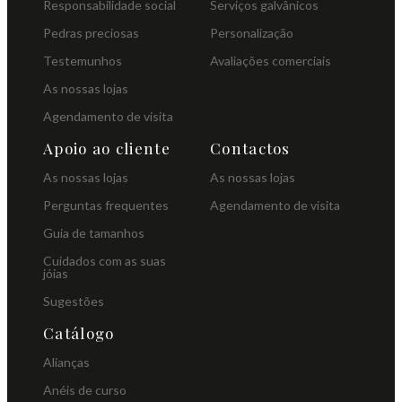
Responsabilidade social
Serviços galvânicos
Pedras preciosas
Personalização
Testemunhos
Avaliações comerciais
As nossas lojas
Agendamento de visita
Apoio ao cliente
Contactos
As nossas lojas
As nossas lojas
Perguntas frequentes
Agendamento de visita
Guia de tamanhos
Cuidados com as suas
jóias
Sugestões
Catálogo
Alianças
Anéis de curso