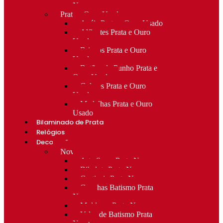
Novo
Prata e Ouro Usado
Anéis Prata e Ouro Usado
Alfinetes Prata e Ouro
Usado
Brincos Prata e Ouro
Usado
Botões de Punho Prata e
Ouro Usado
Colares Prata e Ouro
Usado
Medalhas Prata e Ouro
Usado
Bilaminado de Prata
Relógios
Decoração
Novo
Arte Sacra Prata Nova
Bibelots Prata Nova
Castiçais Prata Nova
Conchas Batismo Prata
Nova
Molduras Prata Nova
Velas de Batismo Prata