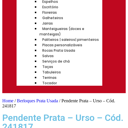
Espelhos
Escritório
Floreiras
Galheteiros
Jarras
Manteigueiras (doces e
manteigas)
Paliteiros | saleiros| pimenteiros
Placas personalizáveis
Rocas Prata Usada
Salvas
Serviços de chá
Taças
Tabuleiros
Terrinas
Tocador
Home
/
Berloques Prata Usada
/ Pendente Prata – Urso – Cód.
241817
Pendente Prata – Urso – Cód.
241817