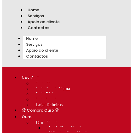
Home
Serviços
Apoio ao cliente
Contactos
Home
Serviços
Apoio ao cliente
Contactos
Novidades
Prata Decorativa
Loja Av. de Roma
Loja Fátima
Loja Lumiar
Loja Telheiras
🏆 Compro Ouro 🏆
Ouro
Ouro Usado
Anéis Ouro Usado