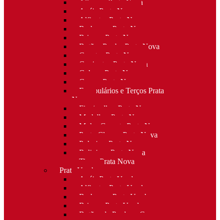
Alianças Prata Nova
Anéis Prata Nova
Alfinetes Prata Nova
Berloques Prata Nova
Brincos Prata Nova
Botões Punho Prata Nova
Canetas Prata Nova
Conjuntos Prata Nova
Colares Prata Nova
Cruzes Prata Nova
Escapulários e Terços Prata
Nova
Fios/malhas Prata Nova
Medalhas Prata Nova
Molas Gravata Prata Nova
Porta-Chaves Prata Nova
Pulseiras Prata Nova
Religioso Prata Nova
Tiaras Prata Nova
Prata Usada
Anéis Prata Usada
Alfinetes Prata Usada
Berloques Prata Usada
Brincos Prata Usada
Botões de Punho e Capas