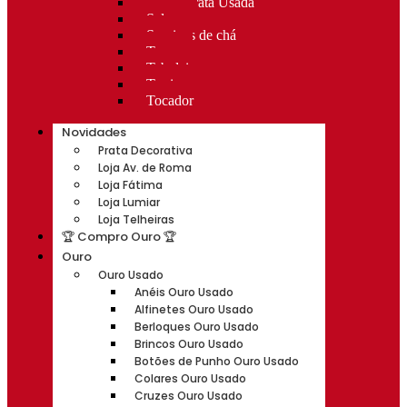
Rocas Prata Usada
Salvas
Serviços de chá
Taças
Tabuleiros
Terrinas
Tocador
Novidades
Prata Decorativa
Loja Av. de Roma
Loja Fátima
Loja Lumiar
Loja Telheiras
🏆 Compro Ouro 🏆
Ouro
Ouro Usado
Anéis Ouro Usado
Alfinetes Ouro Usado
Berloques Ouro Usado
Brincos Ouro Usado
Botões de Punho Ouro Usado
Colares Ouro Usado
Cruzes Ouro Usado