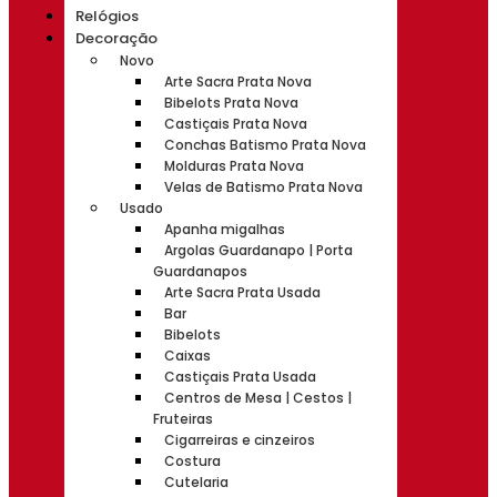
Relógios
Decoração
Novo
Arte Sacra Prata Nova
Bibelots Prata Nova
Castiçais Prata Nova
Conchas Batismo Prata Nova
Molduras Prata Nova
Velas de Batismo Prata Nova
Usado
Apanha migalhas
Argolas Guardanapo | Porta
Guardanapos
Arte Sacra Prata Usada
Bar
Bibelots
Caixas
Castiçais Prata Usada
Centros de Mesa | Cestos |
Fruteiras
Cigarreiras e cinzeiros
Costura
Cutelaria