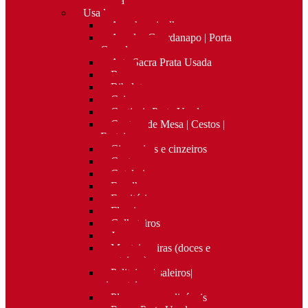
Nova
Usado
Apanha migalhas
Argolas Guardanapo | Porta
Guardanapos
Arte Sacra Prata Usada
Bar
Bibelots
Caixas
Castiçais Prata Usada
Centros de Mesa | Cestos |
Fruteiras
Cigarreiras e cinzeiros
Costura
Cutelaria
Espelhos
Escritório
Floreiras
Galheteiros
Jarras
Manteigueiras (doces e
manteigas)
Paliteiros | saleiros|
pimenteiros
Placas personalizáveis