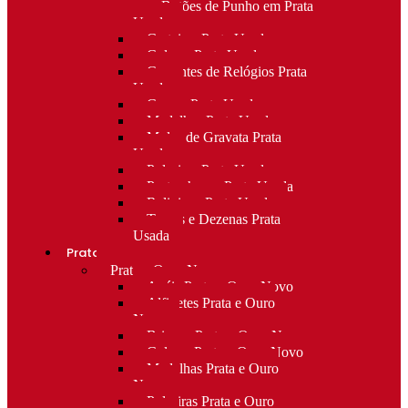
para Botões de Punho em Prata
Usada
Carteiras Prata Usada
Colares Prata Usada
Correntes de Relógios Prata
Usada
Cruzes Prata Usada
Medalhas Prata Usada
Molas de Gravata Prata
Usada
Pulseiras Prata Usada
Porta-chaves Prata Usada
Religioso Prata Usada
Terços e Dezenas Prata
Usada
Prata e ouro
Prata e Ouro Novo
Anéis Prata e Ouro Novo
Alfinetes Prata e Ouro
Novo
Brincos Prata e Ouro Novo
Colares Prata e Ouro Novo
Medalhas Prata e Ouro
Novo
Pulseiras Prata e Ouro