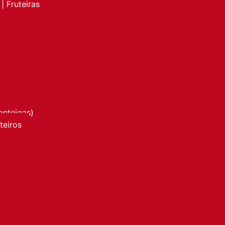
| Fruteiras
anteigas)
nteiros