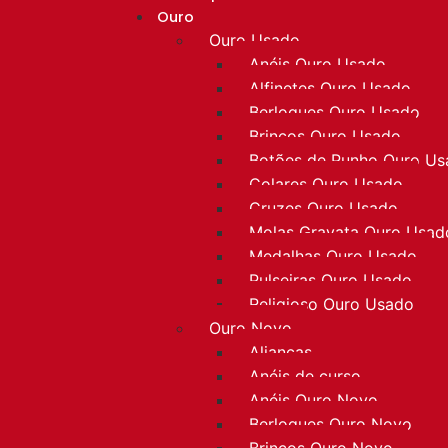
Ouro
Ouro Usado
Anéis Ouro Usado
Alfinetes Ouro Usado
Berloques Ouro Usado
Brincos Ouro Usado
Botões de Punho Ouro U
Colares Ouro Usado
Cruzes Ouro Usado
Molas Gravata Ouro Usad
Medalhas Ouro Usado
Pulseiras Ouro Usado
Religioso Ouro Usado
Ouro Novo
Alianças
Anéis de curso
Anéis Ouro Novo
Berloques Ouro Novo
Brincos Ouro Novo