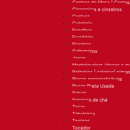
Centros de Mesa | Cestos 
Cigarreiras e cinzeiros
Costura
Cutelaria
Espelhos
Escritório
Floreiras
Galheteiros
Jarras
Manteigueiras (doces e m
Paliteiros | saleiros| pime
Placas personalizáveis
Rocas Prata Usada
Salvas
Serviços de chá
Taças
Tabuleiros
Terrinas
Tocador