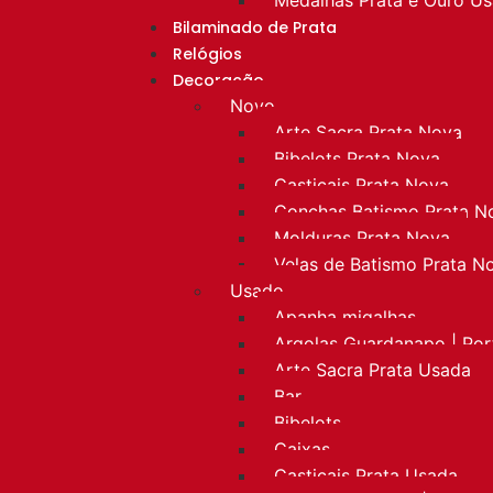
Bilaminado de Prata
Relógios
Decoração
Novo
Arte Sacra Prata Nova
Bibelots Prata Nova
Castiçais Prata Nova
Conchas Batismo Prata N
Molduras Prata Nova
Velas de Batismo Prata N
Usado
Apanha migalhas
Argolas Guardanapo | Po
Arte Sacra Prata Usada
Bar
Bibelots
Caixas
Castiçais Prata Usada