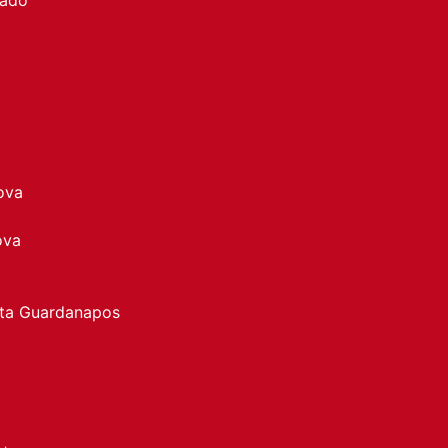
ova
ova
rta Guardanapos