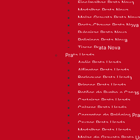
Fios/malhas Prata Nova
Medalhas Prata Nova
Molas Gravata Prata Nov
Porta-Chaves Prata Nova
Pulseiras Prata Nova
Religioso Prata Nova
Tiaras Prata Nova
Prata Usada
Anéis Prata Usada
Alfinetes Prata Usada
Berloques Prata Usada
Brincos Prata Usada
Botões de Punho e Capas
Carteiras Prata Usada
Colares Prata Usada
Correntes de Relógios Pr
Cruzes Prata Usada
Medalhas Prata Usada
Molas de Gravata Prata U