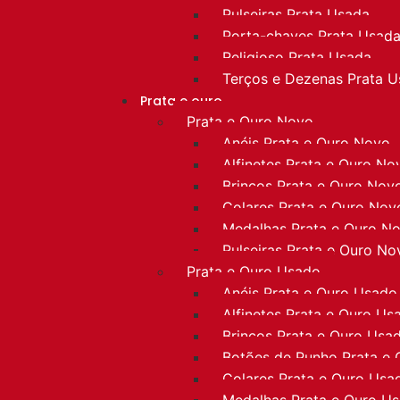
Pulseiras Prata Usada
Porta-chaves Prata Usad
Religioso Prata Usada
Terços e Dezenas Prata 
Prata e ouro
Prata e Ouro Novo
Anéis Prata e Ouro Novo
Alfinetes Prata e Ouro No
Brincos Prata e Ouro Nov
Colares Prata e Ouro Nov
Medalhas Prata e Ouro N
Pulseiras Prata e Ouro No
Prata e Ouro Usado
Anéis Prata e Ouro Usado
Alfinetes Prata e Ouro Us
Brincos Prata e Ouro Usa
Botões de Punho Prata e
Colares Prata e Ouro Usa
Medalhas Prata e Ouro U