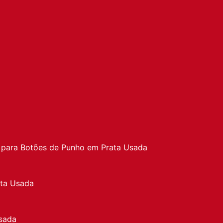
a
 para Botões de Punho em Prata Usada
ata Usada
sada