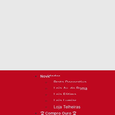
Novidades
Prata Decorativa
Loja Av. de Roma
Loja Fátima
Loja Lumiar
Loja Telheiras
🏆 Compro Ouro 🏆