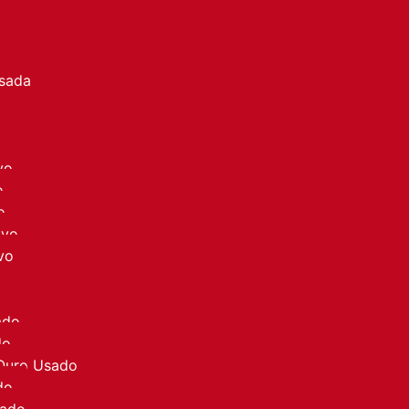
a
Usada
vo
o
o
ovo
vo
ado
do
 Ouro Usado
do
sado