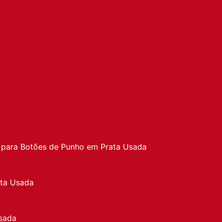
a
 para Botões de Punho em Prata Usada
ata Usada
sada