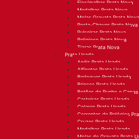
Fios/malhas Prata Nova
Medalhas Prata Nova
Molas Gravata Prata Nov
Porta-Chaves Prata Nova
Pulseiras Prata Nova
Religioso Prata Nova
Tiaras Prata Nova
Prata Usada
Anéis Prata Usada
Alfinetes Prata Usada
Berloques Prata Usada
Brincos Prata Usada
Botões de Punho e Capas
Carteiras Prata Usada
Colares Prata Usada
Correntes de Relógios Pr
Cruzes Prata Usada
Medalhas Prata Usada
Molas de Gravata Prata U