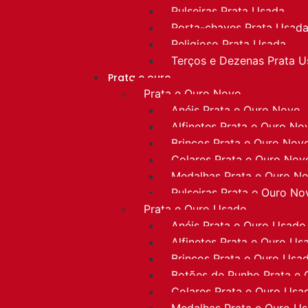
Pulseiras Prata Usada
Porta-chaves Prata Usad
Religioso Prata Usada
Terços e Dezenas Prata 
Prata e ouro
Prata e Ouro Novo
Anéis Prata e Ouro Novo
Alfinetes Prata e Ouro No
Brincos Prata e Ouro Nov
Colares Prata e Ouro Nov
Medalhas Prata e Ouro N
Pulseiras Prata e Ouro No
Prata e Ouro Usado
Anéis Prata e Ouro Usado
Alfinetes Prata e Ouro Us
Brincos Prata e Ouro Usa
Botões de Punho Prata e
Colares Prata e Ouro Usa
Medalhas Prata e Ouro U