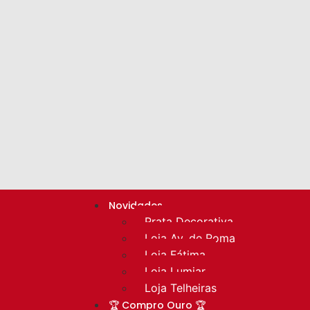
Novidades
Prata Decorativa
Loja Av. de Roma
Loja Fátima
Loja Lumiar
Loja Telheiras
🏆 Compro Ouro 🏆