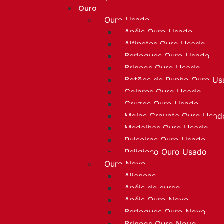
Ouro
Ouro Usado
Anéis Ouro Usado
Alfinetes Ouro Usado
Berloques Ouro Usado
Brincos Ouro Usado
Botões de Punho Ouro U
Colares Ouro Usado
Cruzes Ouro Usado
Molas Gravata Ouro Usad
Medalhas Ouro Usado
Pulseiras Ouro Usado
Religioso Ouro Usado
Ouro Novo
Alianças
Anéis de curso
Anéis Ouro Novo
Berloques Ouro Novo
Brincos Ouro Novo