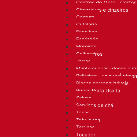
Centros de Mesa | Cestos 
Cigarreiras e cinzeiros
Costura
Cutelaria
Espelhos
Escritório
Floreiras
Galheteiros
Jarras
Manteigueiras (doces e m
Paliteiros | saleiros| pime
Placas personalizáveis
Rocas Prata Usada
Salvas
Serviços de chá
Taças
Tabuleiros
Terrinas
Tocador