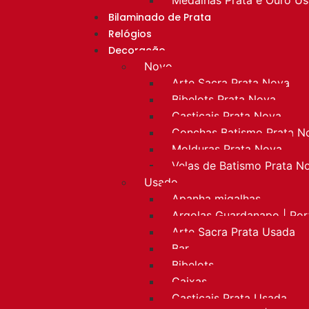
Bilaminado de Prata
Relógios
Decoração
Novo
Arte Sacra Prata Nova
Bibelots Prata Nova
Castiçais Prata Nova
Conchas Batismo Prata N
Molduras Prata Nova
Velas de Batismo Prata N
Usado
Apanha migalhas
Argolas Guardanapo | Po
Arte Sacra Prata Usada
Bar
Bibelots
Caixas
Castiçais Prata Usada