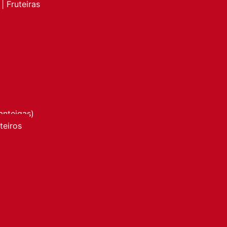
| Fruteiras
anteigas)
nteiros