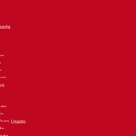
a
Usada
vo
o
o
ovo
vo
ado
do
 Ouro Usado
do
sado