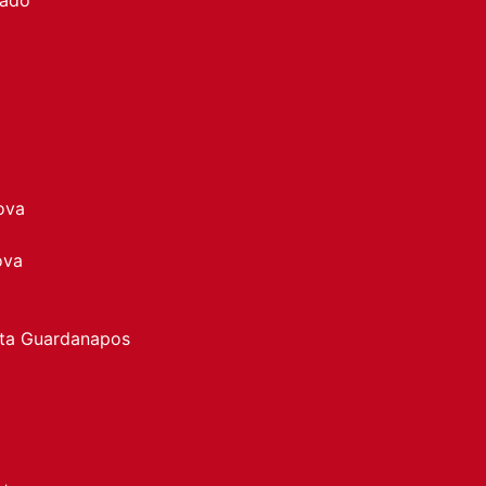
ova
ova
rta Guardanapos