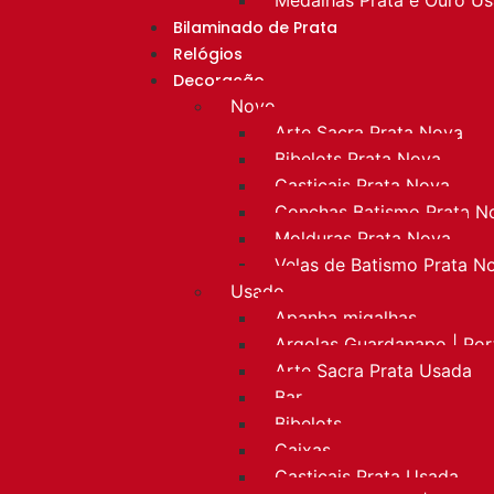
Bilaminado de Prata
Relógios
Decoração
Novo
Arte Sacra Prata Nova
Bibelots Prata Nova
Castiçais Prata Nova
Conchas Batismo Prata N
Molduras Prata Nova
Velas de Batismo Prata N
Usado
Apanha migalhas
Argolas Guardanapo | Po
Arte Sacra Prata Usada
Bar
Bibelots
Caixas
Castiçais Prata Usada