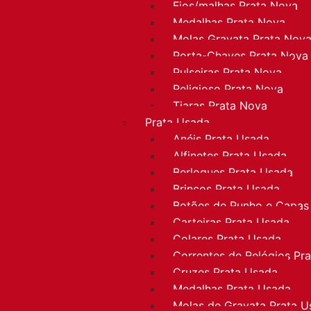
Fios/malhas Prata Nova
Medalhas Prata Nova
Molas Gravata Prata Nov
Porta-Chaves Prata Nova
Pulseiras Prata Nova
Religioso Prata Nova
Tiaras Prata Nova
Prata Usada
Anéis Prata Usada
Alfinetes Prata Usada
Berloques Prata Usada
Brincos Prata Usada
Botões de Punho e Capas
Carteiras Prata Usada
Colares Prata Usada
Correntes de Relógios Pr
Cruzes Prata Usada
Medalhas Prata Usada
Molas de Gravata Prata U