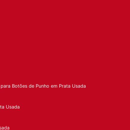
a
 para Botões de Punho em Prata Usada
ata Usada
sada