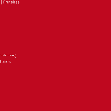
| Fruteiras
anteigas)
nteiros