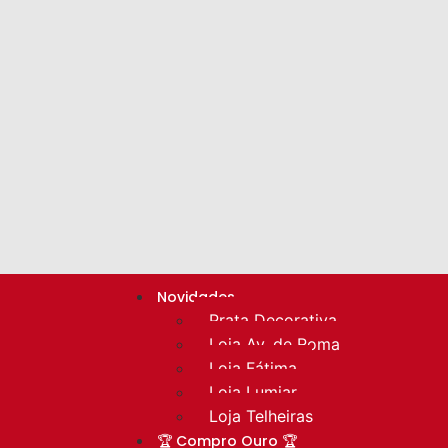
Novidades
Prata Decorativa
Loja Av. de Roma
Loja Fátima
Loja Lumiar
Loja Telheiras
🏆 Compro Ouro 🏆