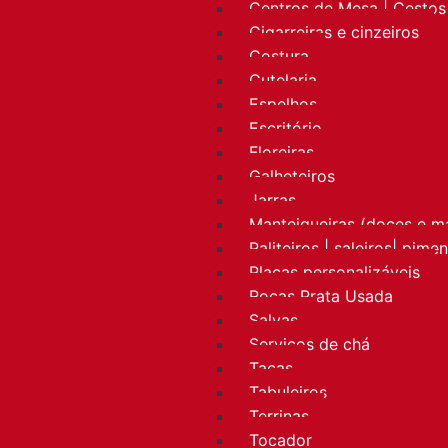
Centros de Mesa | Cestos 
Cigarreiras e cinzeiros
Costura
Cutelaria
Espelhos
Escritório
Floreiras
Galheteiros
Jarras
Manteigueiras (doces e m
Paliteiros | saleiros| pime
Placas personalizáveis
Rocas Prata Usada
Salvas
Serviços de chá
Taças
Tabuleiros
Terrinas
Tocador