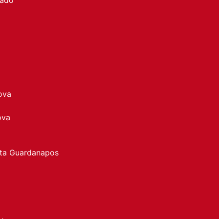
ova
ova
rta Guardanapos