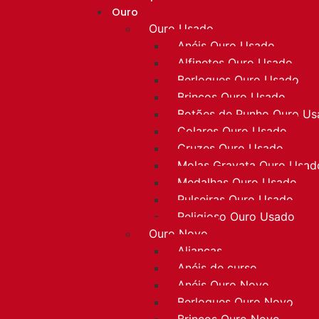
Ouro
Ouro Usado
Anéis Ouro Usado
Alfinetes Ouro Usado
Berloques Ouro Usado
Brincos Ouro Usado
Botões de Punho Ouro U
Colares Ouro Usado
Cruzes Ouro Usado
Molas Gravata Ouro Usad
Medalhas Ouro Usado
Pulseiras Ouro Usado
Religioso Ouro Usado
Ouro Novo
Alianças
Anéis de curso
Anéis Ouro Novo
Berloques Ouro Novo
Brincos Ouro Novo