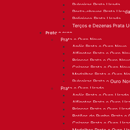
Pulseiras Prata Usada
Porta-chaves Prata Usad
Religioso Prata Usada
Terços e Dezenas Prata 
Prata e ouro
Prata e Ouro Novo
Anéis Prata e Ouro Novo
Alfinetes Prata e Ouro No
Brincos Prata e Ouro Nov
Colares Prata e Ouro Nov
Medalhas Prata e Ouro N
Pulseiras Prata e Ouro No
Prata e Ouro Usado
Anéis Prata e Ouro Usado
Alfinetes Prata e Ouro Us
Brincos Prata e Ouro Usa
Botões de Punho Prata e
Colares Prata e Ouro Usa
Medalhas Prata e Ouro U