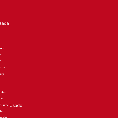
a
Usada
vo
o
o
ovo
vo
ado
do
 Ouro Usado
do
sado