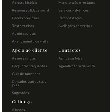
A nossa história
Manutenção e restauro
Responsabilidade social
Serviços galvânicos
Pedras preciosas
Personalização
Testemunhos
Avaliações comerciais
As nossas lojas
Agendamento de visita
Apoio ao cliente
Contactos
As nossas lojas
As nossas lojas
Perguntas frequentes
Agendamento de visita
Guia de tamanhos
Cuidados com as suas
jóias
Sugestões
Catálogo
Alianças