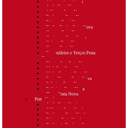
Alianças Prata Nova
Anéis Prata Nova
Alfinetes Prata Nova
Berloques Prata Nova
Brincos Prata Nova
Botões Punho Prata Nova
Canetas Prata Nova
Conjuntos Prata Nova
Colares Prata Nova
Cruzes Prata Nova
Escapulários e Terços Prata
Nova
Fios/malhas Prata Nova
Medalhas Prata Nova
Molas Gravata Prata Nova
Porta-Chaves Prata Nova
Pulseiras Prata Nova
Religioso Prata Nova
Tiaras Prata Nova
Prata Usada
Anéis Prata Usada
Alfinetes Prata Usada
Berloques Prata Usada
Brincos Prata Usada
Botões de Punho e Capas