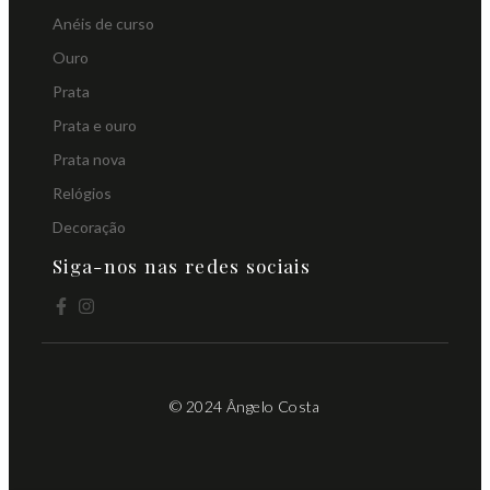
Anéis de curso
Ouro
Prata
Prata e ouro
Prata nova
Relógios
Decoração
Siga-nos nas redes sociais
© 2024 Ângelo Costa