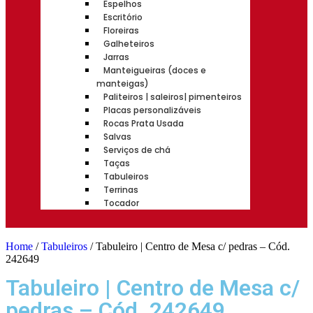
Espelhos
Escritório
Floreiras
Galheteiros
Jarras
Manteigueiras (doces e
manteigas)
Paliteiros | saleiros| pimenteiros
Placas personalizáveis
Rocas Prata Usada
Salvas
Serviços de chá
Taças
Tabuleiros
Terrinas
Tocador
Home
/
Tabuleiros
/ Tabuleiro | Centro de Mesa c/ pedras – Cód.
242649
Tabuleiro | Centro de Mesa c/
pedras – Cód. 242649