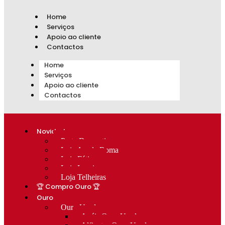
Home
Serviços
Apoio ao cliente
Contactos
Home
Serviços
Apoio ao cliente
Contactos
Novidades
Prata Decorativa
Loja Av. de Roma
Loja Fátima
Loja Lumiar
Loja Telheiras
🏆 Compro Ouro 🏆
Ouro
Ouro Usado
Anéis Ouro Usado