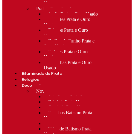
Novo
Prata e Ouro Usado
Anéis Prata e Ouro Usado
Alfinetes Prata e Ouro
Usado
Brincos Prata e Ouro
Usado
Botões de Punho Prata e
Ouro Usado
Colares Prata e Ouro
Usado
Medalhas Prata e Ouro
Usado
Bilaminado de Prata
Relógios
Decoração
Novo
Arte Sacra Prata Nova
Bibelots Prata Nova
Castiçais Prata Nova
Conchas Batismo Prata
Nova
Molduras Prata Nova
Velas de Batismo Prata