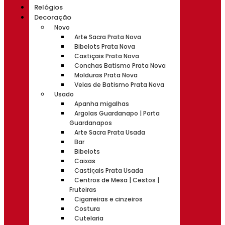
Relógios
Decoração
Novo
Arte Sacra Prata Nova
Bibelots Prata Nova
Castiçais Prata Nova
Conchas Batismo Prata Nova
Molduras Prata Nova
Velas de Batismo Prata Nova
Usado
Apanha migalhas
Argolas Guardanapo | Porta
Guardanapos
Arte Sacra Prata Usada
Bar
Bibelots
Caixas
Castiçais Prata Usada
Centros de Mesa | Cestos |
Fruteiras
Cigarreiras e cinzeiros
Costura
Cutelaria