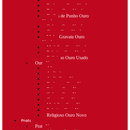
Alfinetes Ouro Usado
Berloques Ouro Usado
Brincos Ouro Usado
Botões de Punho Ouro
Usado
Colares Ouro Usado
Cruzes Ouro Usado
Molas Gravata Ouro
Usado
Medalhas Ouro Usado
Pulseiras Ouro Usado
Religioso Ouro Usado
Ouro Novo
Alianças
Anéis de curso
Anéis Ouro Novo
Berloques Ouro Novo
Brincos Ouro Novo
Colares Ouro Novo
Cruzes Ouro Novo
Medalhas Ouro Novo
Pulseiras Ouro Novo
Religioso Ouro Novo
Prata
Prata Nova