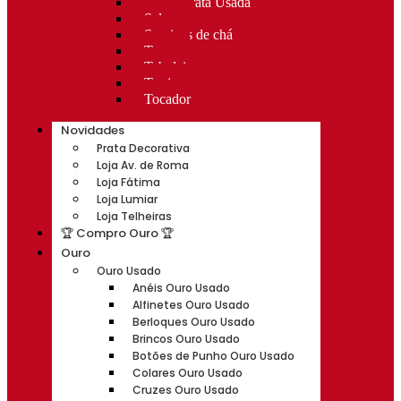
Rocas Prata Usada
Salvas
Serviços de chá
Taças
Tabuleiros
Terrinas
Tocador
Novidades
Prata Decorativa
Loja Av. de Roma
Loja Fátima
Loja Lumiar
Loja Telheiras
🏆 Compro Ouro 🏆
Ouro
Ouro Usado
Anéis Ouro Usado
Alfinetes Ouro Usado
Berloques Ouro Usado
Brincos Ouro Usado
Botões de Punho Ouro Usado
Colares Ouro Usado
Cruzes Ouro Usado