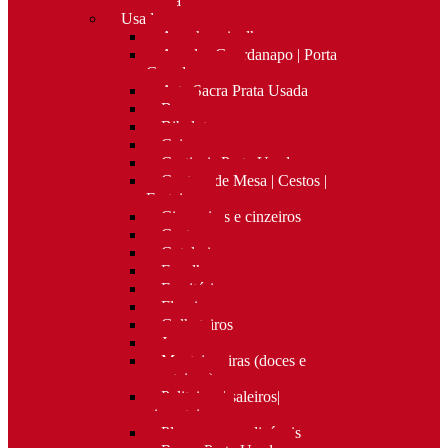
Nova
Usado
Apanha migalhas
Argolas Guardanapo | Porta
Guardanapos
Arte Sacra Prata Usada
Bar
Bibelots
Caixas
Castiçais Prata Usada
Centros de Mesa | Cestos |
Fruteiras
Cigarreiras e cinzeiros
Costura
Cutelaria
Espelhos
Escritório
Floreiras
Galheteiros
Jarras
Manteigueiras (doces e
manteigas)
Paliteiros | saleiros|
pimenteiros
Placas personalizáveis