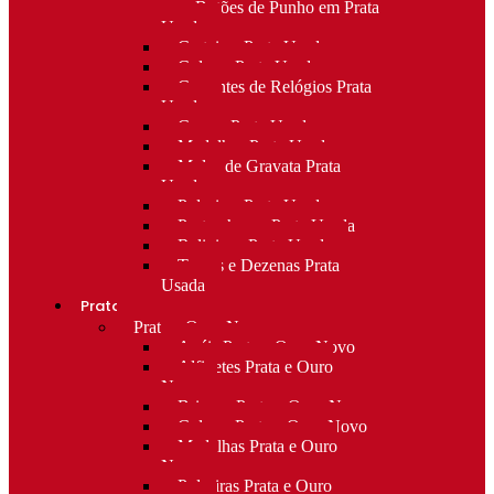
para Botões de Punho em Prata
Usada
Carteiras Prata Usada
Colares Prata Usada
Correntes de Relógios Prata
Usada
Cruzes Prata Usada
Medalhas Prata Usada
Molas de Gravata Prata
Usada
Pulseiras Prata Usada
Porta-chaves Prata Usada
Religioso Prata Usada
Terços e Dezenas Prata
Usada
Prata e ouro
Prata e Ouro Novo
Anéis Prata e Ouro Novo
Alfinetes Prata e Ouro
Novo
Brincos Prata e Ouro Novo
Colares Prata e Ouro Novo
Medalhas Prata e Ouro
Novo
Pulseiras Prata e Ouro